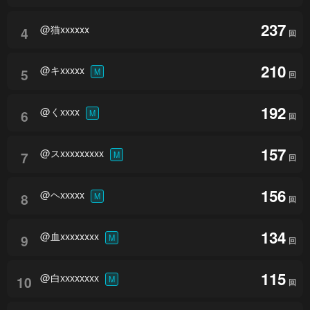
237
@猫xxxxxx
4
回
210
@キxxxxx
5
M
回
192
@くxxxx
6
M
回
157
@スxxxxxxxxx
7
M
回
156
@ヘxxxxx
8
M
回
134
@血xxxxxxxx
9
M
回
115
@白xxxxxxxx
10
M
回