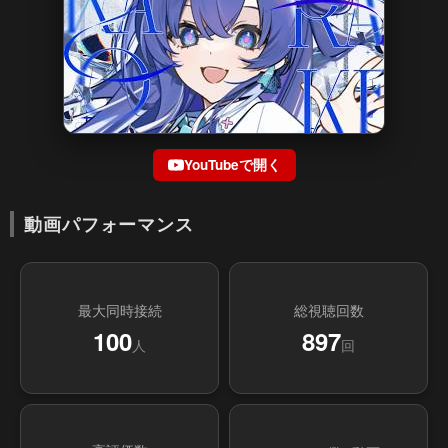
YouTubeで開く
動画パフォーマンス
最大同時接続
総視聴回数
100
897
人
回