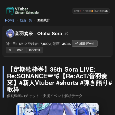
3
0
56
LIVE
1h以内
24h以内
動画一覧
動画統計
HOME
音羽奏來 - Otoha Sora -
誕生日:
12/12
/
登録者:
7,000人
/
動画:
352本
/
統計データ
𝕏
Web
BOOTH
【定期歌枠🌟】36th Sora LIVE:
Re:SONANCE🪽🫧【Re:AcT/音羽奏
來】#新人Vtuber #shorts #弾き語り#
歌枠
個別動画のチャット・支援イベント解析データ