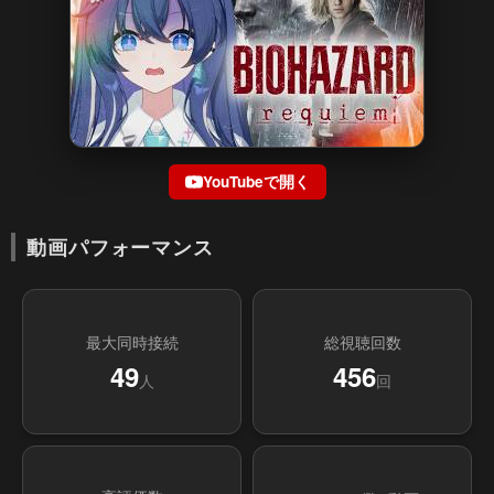
YouTubeで開く
動画パフォーマンス
最大同時接続
総視聴回数
49
456
人
回