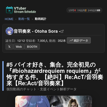
4
2
69
LIVE
1h以内
24h以内
動画一覧
動画統計
HOME
音羽奏來 - Otoha Sora -
誕生日:
12/12
/
登録者:
7,000人
/
動画:
352本
/
統計データ
𝕏
Web
BOOTH
#5 バイオ好き、集合。完全初見の
『#biohazardrequiem requiem』が
怖すぎる件。【絶叫】Re:AcT/音羽奏
來【Re:Act/音羽奏來】
個別動画のチャット・支援イベント解析データ