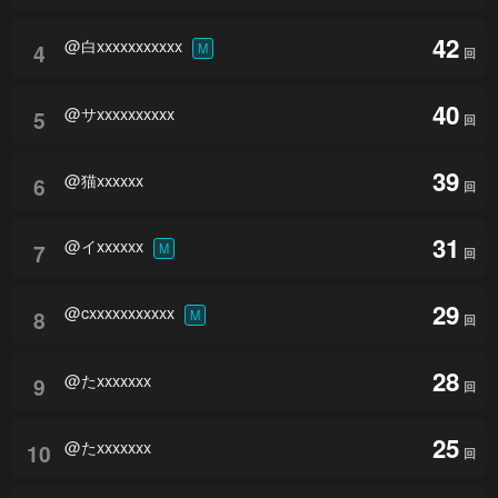
42
@白xxxxxxxxxxx
4
M
回
40
@サxxxxxxxxxx
5
回
39
@猫xxxxxx
6
回
31
@イxxxxxx
7
M
回
29
@cxxxxxxxxxxx
8
M
回
28
@たxxxxxxx
9
回
25
@たxxxxxxx
10
回