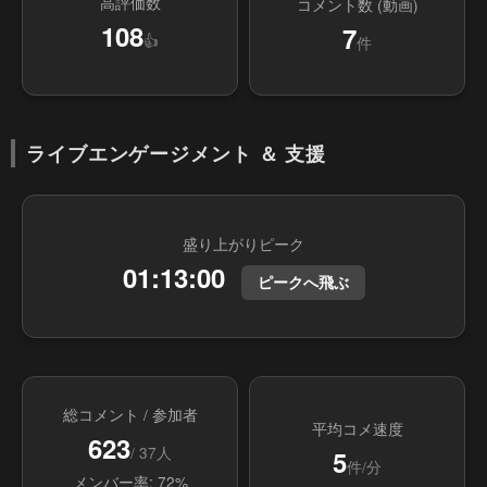
高評価数
コメント数 (動画)
108
7
👍
件
ライブエンゲージメント ＆ 支援
盛り上がりピーク
01:13:00
ピークへ飛ぶ
総コメント / 参加者
平均コメ速度
623
/ 37人
5
件/分
メンバー率: 72%