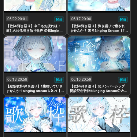
06/22 20:01
06/17 20:00
解析
解析
【歌枠/弾き語り】今日もお疲れ様！
【歌枠/弾き語り】弾き語りで癒され
癒しのゆる弾き語り歌枠 🦋🕯Singing
ませんか？ 🦋🫧Singing Stream【#す
Stream【#すとらてぃあ/#vsinger】
とらてぃあ/#vsinger】
06/13 20:59
06/10 20:59
解析
解析
【縦型歌枠/弾き語り】1曲聴いていき
【歌枠/弾き語り】㊗メンバーシップ
ませんか？singing stream🎸🎤🎶【#
開設記念歌枠‼️Singing Stream🦋🎶
すとらてぃあ/#Fillnecode】#short
【#すとらてぃあ/#vsinger】