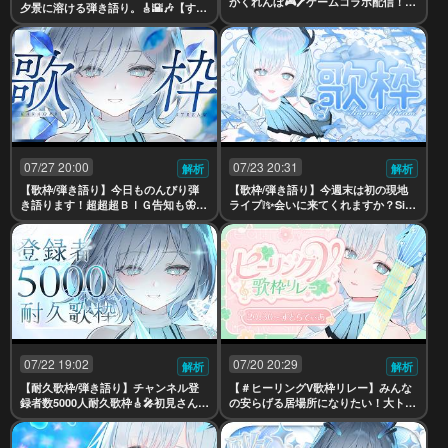
かくれんぼ🎮🖊ゲームコラボ配信！！
夕景に溶ける弾き語り。🎸🌇🎶【すと
【Fillnecode/すとらてぃあ】
らてぃあ/Fillnecode】
07/27 20:00
07/23 20:31
解析
解析
【歌枠/弾き語り】今日ものんびり弾
【歌枠/弾き語り】今週末は初の現地
き語ります！超超超ＢＩＧ告知も🦋✨
ライブ❕✨会いに来てくれますか？Sin
✨Singing Stream【#すとらてぃあ/#v
ging Stream🦋🎶【#すとらてぃあ/#v
singer】
singer】
07/22 19:02
07/20 20:29
解析
解析
【耐久歌枠/弾き語り】チャンネル登
【＃ヒーリングV歌枠リレー】みんな
録者数5000人耐久歌枠🎸🎤初見さん大
の安らげる居場所になりたい！大トリ
歓迎 !!Singing Stream🦋🎶【#すとら
頑張ります🦋Singing Stream【#すと
てぃあ/#vsinger】
らてぃあ #vsinger】