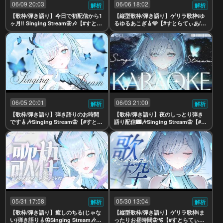
06/09 20:03
06/06 18:02
解析
解析
【歌枠/弾き語り】今日で初配信から1
【縦型歌枠/弾き語り】ゲリラ歌枠❕ゆ
ヶ月‼ Singing Stream🦋🎶【#すとら
るゆるあこぎ🎸🩵【#すとらてぃあ/#F
てぃあ/#vsinger】
illnecode】#short
06/05 20:01
06/03 21:00
解析
解析
【歌枠/弾き語り】弾き語りのお時間
【歌枠/弾き語り】夜のしっとり弾き
です🎸🎶Singing Stream🦋【#すとら
語り配信🌃🎶Singing Stream🦋【#す
てぃあ/#vsinger】
とらてぃあ/#vsinger】
05/31 17:58
05/30 13:04
解析
解析
【歌枠/弾き語り】癒しのちる(じゃな
【縦型歌枠/弾き語り】ゲリラ歌枠❕ま
い)弾き語り🎸🦋Singing Stream🎶
ったりお昼時間🦋🫧【#すとらてぃあ/