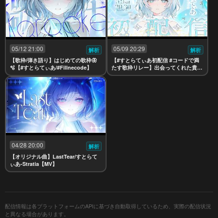
05/12 21:00
05/09 20:29
解析
解析
【歌枠/弾き語り】はじめての歌枠🦋
【#すとらてぃあ初配信 #コードで満
🫧【#すとらてぃあ/#Fillnecode】
たす歌枠リレー】出会ってくれた貴方
の心に響く歌声を届けます🦋#弾き語
り
04/28 20:00
解析
【オリジナル曲】LastTear/すとらて
ぃあ-Stratia【MV】
配信情報は各プラットフォームのAPIに基づき自動取得しているため、実際の配信状況
と異なる場合があります。