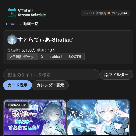
14
18
44
LIVE
1h以内
24h以内
動画一覧
HOME
すとらてぃあ-Stratia
登録者:
5,150人
/
動画:
40本
統計データ
𝕏
raidori
BOOTH
フィルター
カード表示
カレンダー表示
Schedule