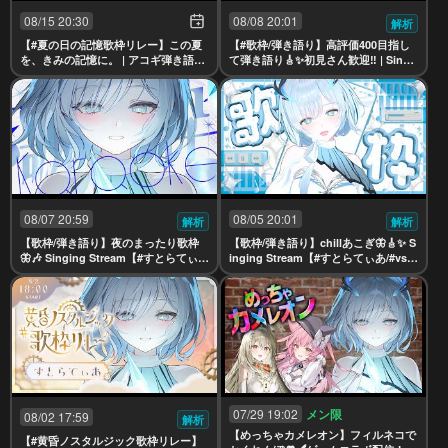
08/08 20:01
08/15 20:30
解析
【#歌枠/弾き語り】高評価400目指し
【#夏の日の記憶歌枠リレー】この夏
て弾き語り🎸✨初見さん歓迎‼︎ | Singi
を、きみの記憶に。 | アコギ弾き語り
ng Stream【#すとらてぃあ/#vsinge
singing stream【#すとらてぃあ / #V
r】
singer】
08/07 20:59
08/05 20:01
解析
解析
【歌枠/弾き語り】夜のまったり歌枠
【歌枠/弾き語り】chillあこぎ🦋🎸✨ S
🦋🎶 Singing Stream【#すとらてぃ
inging Stream【#すとらてぃあ/#vsin
あ/#vsinger】
ger】
07/29 19:02
メン限
08/02 17:59
解析
【めっちゃカメレオン】フィルネコで
【#黄昏ノスタルジック歌枠リレー】