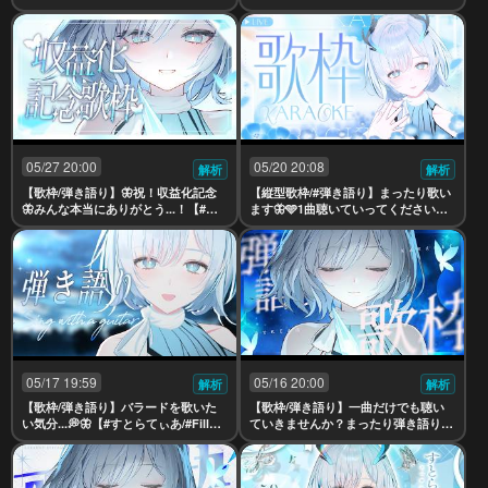
【#すとらてぃあ/#Fillnecode】なな
#Fillnecode】#short
05/27 20:00
05/20 20:08
解析
解析
【歌枠/弾き語り】🦋祝！収益化記念
【縦型歌枠/#弾き語り】まったり歌い
🦋みんな本当にありがとう...！【#す
ます🦋🩵1曲聴いていってください！
とらてぃあ/#Fillnecode】#vtuber #v
【#すとらてぃあ/#Fillnecode】#Vtub
singer
er#Vsinger
05/17 19:59
05/16 20:00
解析
解析
【歌枠/弾き語り】バラードを歌いた
【歌枠/弾き語り】一曲だけでも聴い
い気分...💭🦋【#すとらてぃあ/#Fillne
ていきませんか？まったり弾き語り🎸
code】#vtuber #vsinger
🦋【#すとらてぃあ/#Fillnecode】