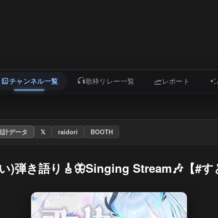
チャンネル一覧
歌枠リレー一覧
レポート
統計データ
𝕏
raidori
BOOTH
り🎸🦋Singing Stream🎶【#すと