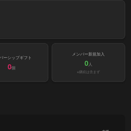
メンバー新規加入
バーシップギフト
0
人
0
個
※継続は含まず