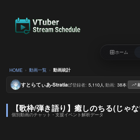
ホーム
動画一覧
動画統計
HOME
すとらてぃあ-Stratia
登録者:
5,110人
動画:
38本
/
/
【歌枠/弾き語り】癒しのちる(じゃない)弾き語
個別動画のチャット・支援イベント解析データ