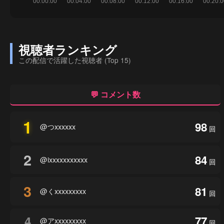
視聴者ランキング
この配信で活躍した視聴者 (Top 15)
💬 コメント数
1
98
@つxxxxxx
回
2
84
@ixxxxxxxxxxx
回
3
81
@くxxxxxxxxx
回
4
77
@アxxxxxxxxx
回