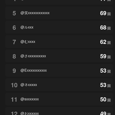
5
69
@笑xxxxxxxxxxxx
回
6
68
@ルxxx
回
7
62
@むxxxx
回
8
59
@さxxxxxxxxxx
回
9
53
@Exxxxxxxxxxx
回
10
53
@ネxxxxx
回
11
50
@sxxxxxxx
回
12
49
@おxxxxxx
回