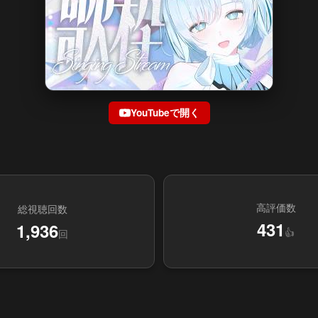
YouTubeで開く
高評価数
総視聴回数
431
1,936
👍
回