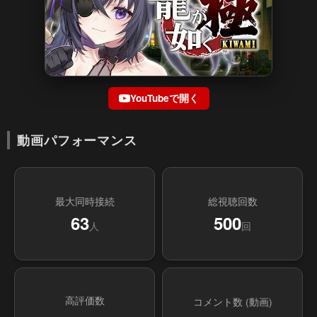
YouTubeで開く
動画パフォーマンス
最大同時接続
総視聴回数
63
500
人
回
高評価数
コメント数 (動画)