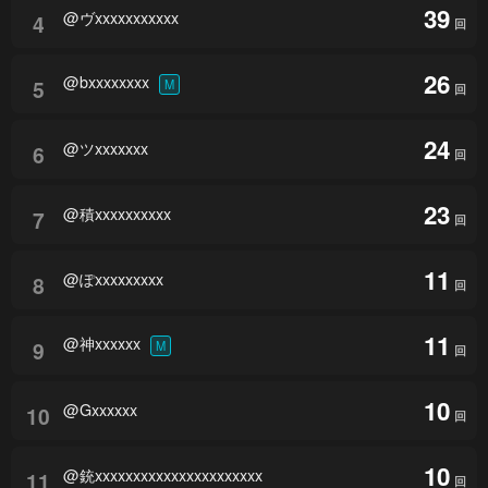
39
@ヴxxxxxxxxxxx
4
回
26
@bxxxxxxxx
5
M
回
24
@ツxxxxxxx
6
回
23
@積xxxxxxxxxx
7
回
11
@ぽxxxxxxxxx
8
回
11
@神xxxxxx
9
M
回
10
@Gxxxxxx
10
回
10
@銃xxxxxxxxxxxxxxxxxxxxxx
11
回