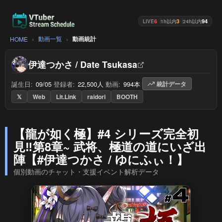
6
3
94
LIVE
1h以内
24h以内
動画一覧
動画統計
HOME
伊達つかさ / Date Tsukasa
誕生日:
09/05
/
登録者:
22,500人
/
動画:
994本
/
統計データ
𝕏
Web
Lit.Link
raidori
BOOTH
【龍が如く極】#4 シリーズ完全初
見‼️第8章~ 武将、極道の道にいざ出
陣【#伊達つかさ / ゆにふぃ！】
個別動画のチャット・支援イベント解析データ