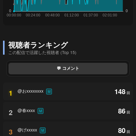
視聴者ランキング
この配信で活躍した視聴者 (Top 15)
💬 コメント
148
@おxxxxxxxx
1
M
回
86
@春xxxx
2
M
回
80
@げxxxxx
3
M
回