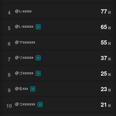
77
@レxxxxx
4
回
65
@いxxxxxx
5
M
回
55
@マxxxxxxx
6
回
37
@リxxxxxx
7
M
回
25
@ゴxxxxxx
8
M
回
23
@生xxx
9
M
回
21
@コxxxxxxx
10
M
回