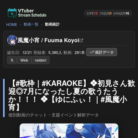
12
0
16
LIVE
1h以内
24h以内
動画一覧
動画統計
HOME
風魔小宵 / Fuuma Koyoi
誕生日:
12/21
/
登録者:
5,380人
/
動画:
281本
/
統計データ
𝕏
Web
raidori
【#歌枠｜#KARAOKE】❖初見さん歓
迎◎7月になったし夏の歌うたう
か！！！ ❖【ゆにふぃ！｜#風魔小
宵】
個別動画のチャット・支援イベント解析データ