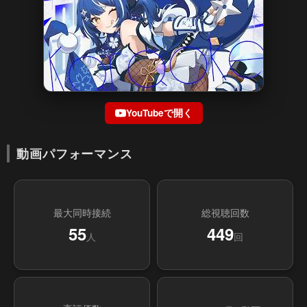
YouTubeで開く
動画パフォーマンス
最大同時接続
総視聴回数
55
449
人
回