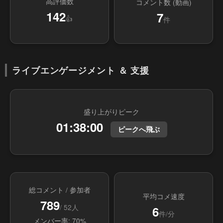
高評価数
コメント数 (動画)
142
7
👍
件
ライブエンゲージメント ＆ 支援
盛り上がりピーク
01:38:00
ピークへ飛ぶ
総コメント / 参加者
平均コメ速度
789
/ 52人
6
件/分
メンバー率: 70%