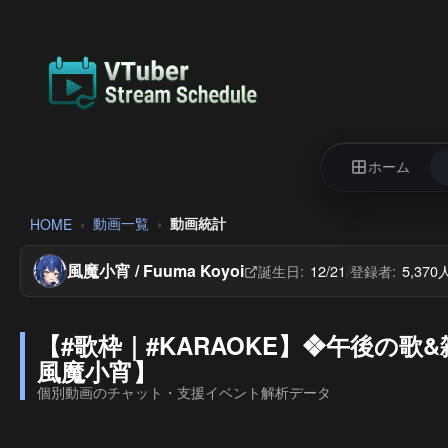
ホーム
動画一覧
動画統計
HOME
風魔小宵 / Fuuma Koyoi
誕生日:
12/21
登録者:
5,370
/
【#歌枠｜#KARAOKE】❖午後の
風魔小宵】
個別動画のチャット・支援イベント解析データ