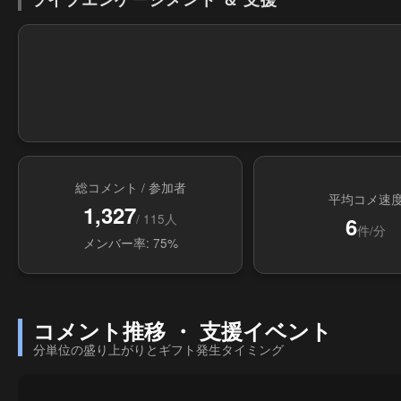
総コメント / 参加者
平均コメ速
1,327
/ 115人
6
件/分
メンバー率: 75%
コメント推移 ・ 支援イベント
分単位の盛り上がりとギフト発生タイミング