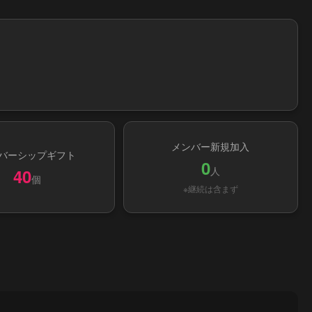
メンバー新規加入
バーシップギフト
0
人
40
個
※継続は含まず