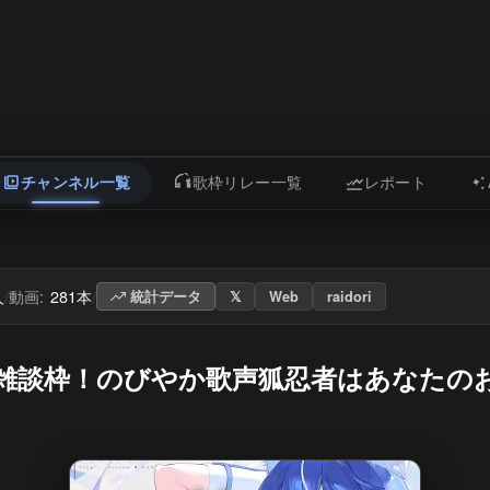
チャンネル一覧
歌枠リレー一覧
レポート
人
動画:
281本
/
/
統計データ
𝕏
Web
raidori
歌&雑談枠！のびやか歌声狐忍者はあなたの