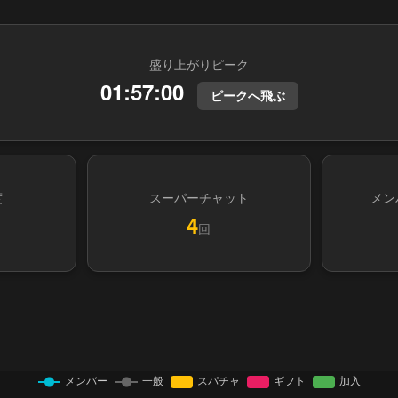
盛り上がりピーク
01:57:00
ピークへ飛ぶ
度
スーパーチャット
メン
4
回