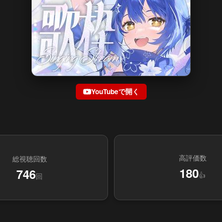
YouTubeで開く
高評価数
総視聴回数
180
746
👍
回