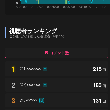
視聴者ランキング
この配信で活躍した視聴者 (Top 15)
💬 コメント数
1
215
@おxxxxxxxx
M
回
2
183
@くxxxxxxxx
M
回
3
131
@いxxxxxx
M
回