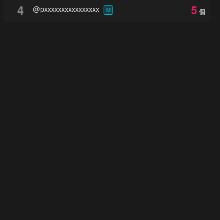
4
5
@pxxxxxxxxxxxxxxxx
M
個