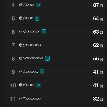
4
87
@げxxxxx
M
回
5
64
@春xxxx
M
回
6
63
@がxxxxxxxx
M
回
7
62
@ぴxxxxxxxxx
回
8
55
@pxxxxxxxxxxx
M
回
9
41
@ふxxxxxxx
M
回
10
41
@ピxxxxx
M
回
11
32
@フxxxxxxxxx
回