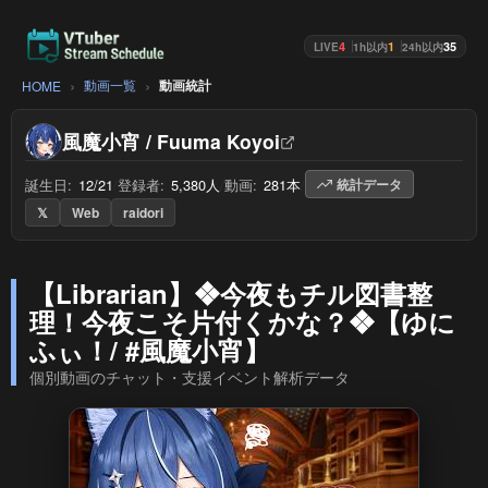
4
1
35
LIVE
1h以内
24h以内
動画一覧
動画統計
HOME
風魔小宵 / Fuuma Koyoi
誕生日:
12/21
/
登録者:
5,380人
/
動画:
281本
/
統計データ
𝕏
Web
raidori
【Librarian】❖今夜もチル図書整
理！今夜こそ片付くかな？❖【ゆに
ふぃ！/ #風魔小宵】
個別動画のチャット・支援イベント解析データ