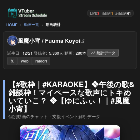
3
1
61
LIVE
1h以内
24h以内
動画一覧
動画統計
HOME
風魔小宵 / Fuuma Koyoi
誕生日:
12/21
/
登録者:
5,360人
/
動画:
280本
/
統計データ
𝕏
Web
raidori
【#歌枠｜#KARAOKE】❖午後の歌&
雑談枠！マイペースな歌声にトキめ
いていこ？ ❖【ゆにふぃ！｜#風魔
小宵】
個別動画のチャット・支援イベント解析データ