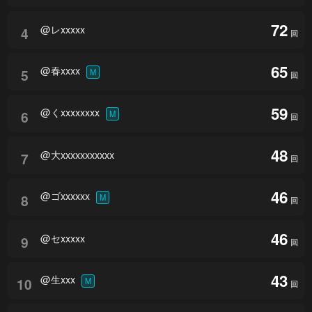
72
@レxxxxx
4
回
65
@春xxxx
5
M
回
59
@くxxxxxxxx
6
M
回
48
@大xxxxxxxxxxx
7
回
46
@ゴxxxxxx
8
M
回
46
@セxxxxx
9
回
43
@生xxx
10
M
回