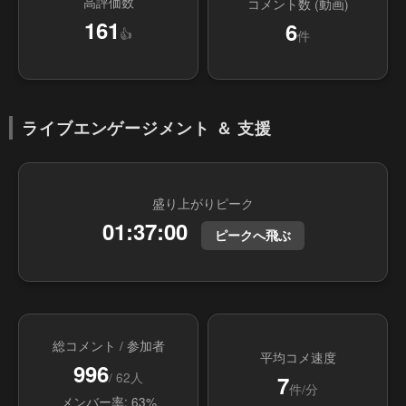
高評価数
コメント数 (動画)
161
6
👍
件
ライブエンゲージメント ＆ 支援
盛り上がりピーク
01:37:00
ピークへ飛ぶ
総コメント / 参加者
平均コメ速度
996
/ 62人
7
件/分
メンバー率: 63%