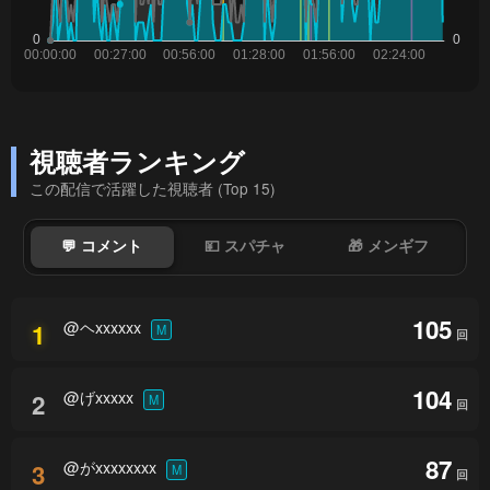
視聴者ランキング
この配信で活躍した視聴者 (Top 15)
💬 コメント
💴 スパチャ
🎁 メンギフ
105
@ヘxxxxxx
1
M
回
104
@げxxxxx
2
M
回
87
@がxxxxxxxx
3
M
回