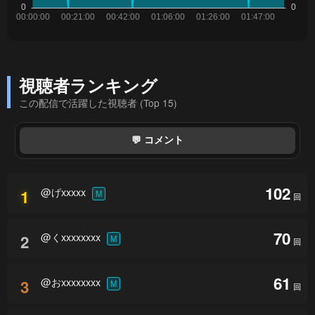
視聴者ランキング
この配信で活躍した視聴者 (Top 15)
💬 コメント
102
@げxxxxx
1
M
回
70
@くxxxxxxxx
2
M
回
61
@おxxxxxxxx
3
M
回