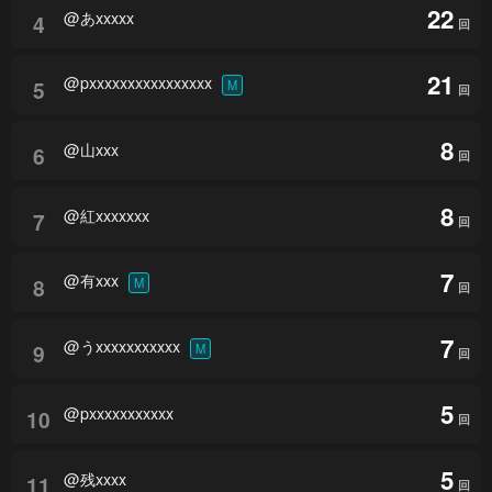
22
@あxxxxx
4
回
21
@pxxxxxxxxxxxxxxxx
5
M
回
8
@山xxx
6
回
8
@紅xxxxxxx
7
回
7
@有xxx
8
M
回
7
@うxxxxxxxxxxx
9
M
回
5
@pxxxxxxxxxxx
10
回
5
@残xxxx
11
回