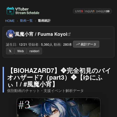
5
1
59
LIVE
1h以内
24h以内
動画一覧
動画統計
HOME
風魔小宵 / Fuuma Koyoi
誕生日:
12/21
/
登録者:
5,360人
/
動画:
280本
/
統計データ
𝕏
Web
raidori
【BIOHAZARD7】❖完全初見のバイ
オハザード7（part3）❖【ゆにふ
ぃ！/ #風魔小宵】
個別動画のチャット・支援イベント解析データ