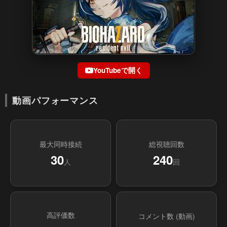
YouTubeで開く
動画パフォーマンス
最大同時接続
総視聴回数
30
240
人
回
高評価数
コメント数 (動画)