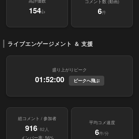
高評価数
コメント数 (動画)
154
6
👍
件
ライブエンゲージメント ＆ 支援
盛り上がりピーク
01:52:00
ピークへ飛ぶ
総コメント / 参加者
平均コメ速度
916
/ 82人
6
件/分
メンバー率: 56%