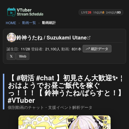
28
8
93
LIVE
1h以内
24h以内
動画一覧
動画統計
HOME
鈴神うたね / Suzukami Utane
誕生日:
11/28
/
登録者:
21,100人
/
動画:
831本
/
統計データ
𝕏
Web
【 #朝活 #chat 】初見さん大歓迎✨￤
おはようでお昼ご飯代を稼ぐ
っ！！！【 鈴神うたね/ぱらすと！】
#VTuber
個別動画のチャット・支援イベント解析データ