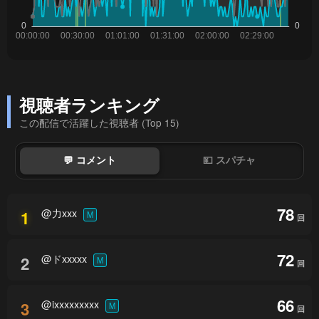
視聴者ランキング
この配信で活躍した視聴者 (Top 15)
💬 コメント
💴 スパチャ
78
@力xxx
1
M
回
72
@ドxxxxx
2
M
回
66
@ixxxxxxxxx
3
M
回