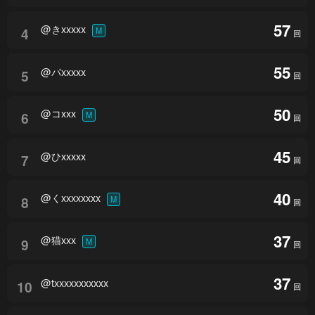
57
@きxxxxx
4
M
回
55
@パxxxxx
5
回
50
@コxxx
6
M
回
45
@ひxxxxx
7
回
40
@くxxxxxxxx
8
M
回
37
@猫xxx
9
M
回
37
@txxxxxxxxxxx
10
回