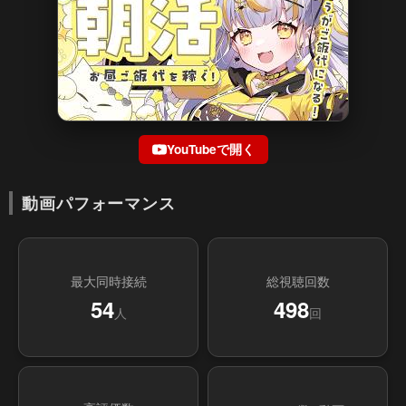
YouTubeで開く
動画パフォーマンス
最大同時接続
総視聴回数
54
498
人
回