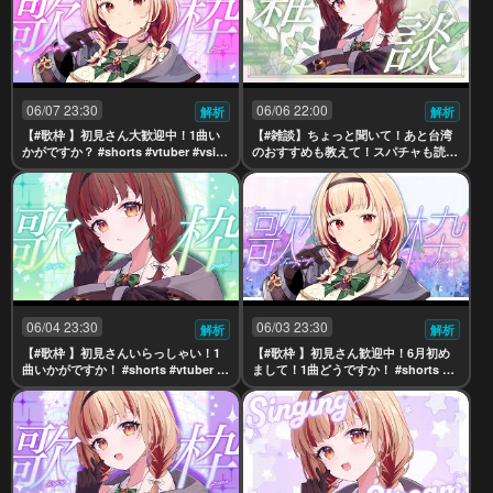
06/07 23:30
06/06 22:00
解析
解析
【#歌枠 】初見さん大歓迎中！1曲い
【#雑談】ちょっと聞いて！あと台湾
かがですか？ #shorts #vtuber #vsin
のおすすめも教えて！スパチャも読む
ger
よ💃【Vtuber】
06/04 23:30
06/03 23:30
解析
解析
【#歌枠 】初見さんいらっしゃい！1
【#歌枠 】初見さん歓迎中！6月初め
曲いかがですか！ #shorts #vtuber #v
まして！1曲どうですか！ #shorts #vt
singer
uber #vsinger