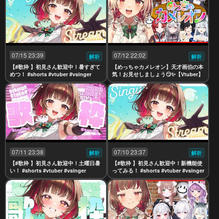
07/15 23:39
07/12 22:02
解析
解析
【#歌枠 】初見さん歓迎中！暑すぎて
【めっちゃカメレオン】天才画伯の本
めつ！ #shorts #vtuber #vsinger
気！お見せしましょう😏✨【Vtuber】
07/11 23:38
07/10 23:37
解析
解析
【#歌枠 】初見さん歓迎中！土曜日暑
【#歌枠 】初見さん歓迎中！新機能使
い！ #shorts #vtuber #vsinger
ってみる！ #shorts #vtuber #vsinger