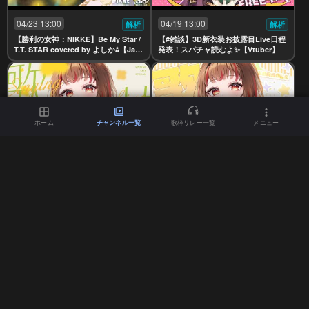
04/23 13:00
04/19 13:00
解析
解析
【勝利の女神：NIKKE】Be My Star /
【#雑談】3D新衣装お披露目Live日程
T.T. STAR covered by よしか⁂【Japa
発表！スパチャ読むよ✨【Vtuber】
nese ver.】
ホーム
チャンネル一覧
歌枠リレー一覧
メニュー
04/18 15:00
04/17 15:00
【 #歌枠 】初見さん大歓迎！一緒に楽
【 #歌枠 】初見さん歓迎！華金だ～！
しもう！ #shorts #vtuber #vsinger
#shorts #vtuber #vsinger
04/11 15:01
04/14 15:00
解析
【 #歌枠 】初見さん歓迎！みんないら
【 #歌枠 】初見さん歓迎！一緒に騒ご