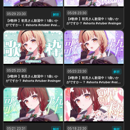
05/28 23:30
05/29 23:30
解析
【#歌枠 】初見さん歓迎中！1曲いか
【#歌枠 】初見さん歓迎中！1曲いか
がですか？ #shorts #vtuber #vsinger
がですか～！ #shorts #vtuber #vsin
ger
05/25 23:30
05/23 23:30
解析
【#歌枠 】初見さん歓迎中！1曲いか
【#歌枠 】初見さん歓迎中！1曲いか
がですか？ #shorts #vtuber #vsinger
がですか～？ #shorts #vtuber #vsin
ger
05/21 23:31
05/18 23:30
解析
解析