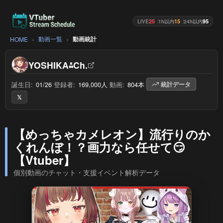
25
15
95
LIVE
1h以内
24h以内
動画一覧
動画統計
HOME
YOSHIKA⁂Ch.
誕生日:
01/26
/
登録者:
169,000人
/
動画:
804本
/
統計データ
𝕏
【めっちゃカメレオン】流行りのか
くれんぼ！？画力なら任せて😏
【Vtuber】
個別動画のチャット・支援イベント解析データ