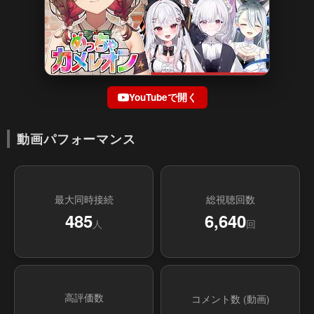
YouTubeで開く
動画パフォーマンス
最大同時接続
総視聴回数
485
6,640
人
回
高評価数
コメント数 (動画)