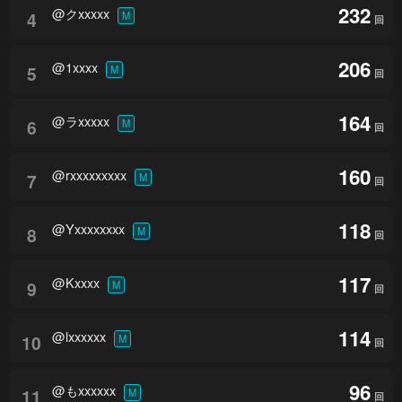
232
@クxxxxx
4
M
回
206
@1xxxx
5
M
回
164
@ラxxxxx
6
M
回
160
@rxxxxxxxxx
7
M
回
118
@Yxxxxxxxx
8
M
回
117
@Kxxxx
9
M
回
114
@lxxxxxx
10
M
回
96
@もxxxxxx
11
M
回