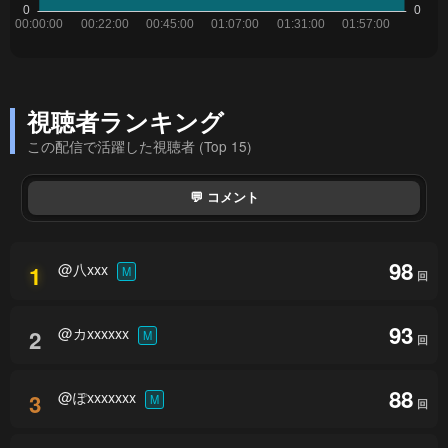
視聴者ランキング
この配信で活躍した視聴者 (Top 15)
💬 コメント
98
@八xxx
1
M
回
93
@カxxxxxx
2
M
回
88
@ぽxxxxxxx
3
M
回