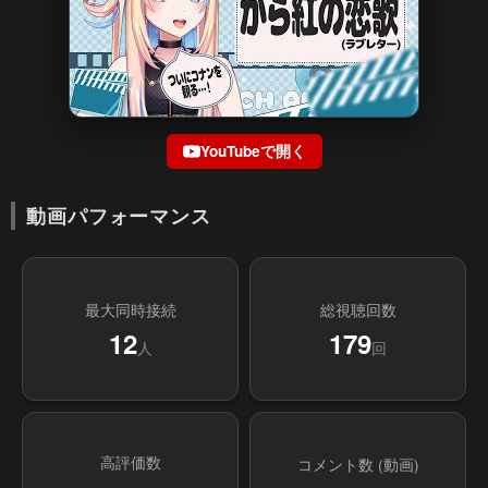
YouTubeで開く
動画パフォーマンス
最大同時接続
総視聴回数
12
179
人
回
高評価数
コメント数 (動画)