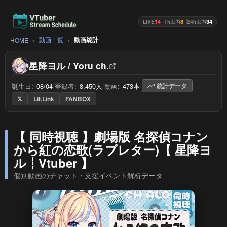
14
8
34
LIVE
1h以内
24h以内
動画一覧
動画統計
HOME
星降ヨル / Yoru ch.
誕生日:
08/04
/
登録者:
8,450人
/
動画:
473本
/
統計データ
𝕏
Lit.Link
FANBOX
【 同時視聴 】劇場版 名探偵コナン
から紅の恋歌(ラブレター)【 星降ヨ
ル┆Vtuber 】
個別動画のチャット・支援イベント解析データ