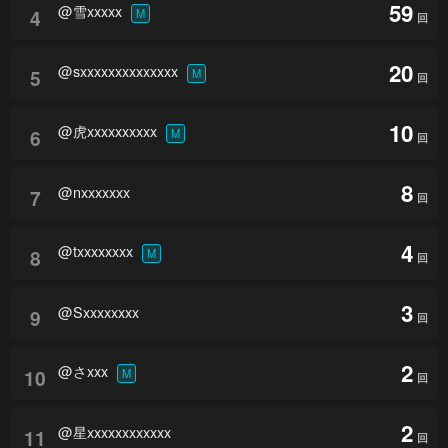
59
@雪xxxxx
4
M
回
20
@sxxxxxxxxxxxxxx
5
M
回
10
@虎xxxxxxxxxx
6
M
回
8
@nxxxxxxx
7
回
4
@txxxxxxxx
8
M
回
3
@Sxxxxxxxx
9
回
2
@さxxx
10
M
回
2
@星xxxxxxxxxxxx
11
回