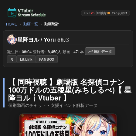
26
18
97
LIVE
1h以内
24h以内
動画一覧
動画統計
HOME
星降ヨル / Yoru ch.
誕生日:
08/04
/
登録者:
8,450人
/
動画:
471本
/
統計データ
𝕏
Lit.Link
FANBOX
【 同時視聴 】劇場版 名探偵コナン
100万ドルの五稜星(みちしるべ)【 星
降ヨル┆Vtuber 】
個別動画のチャット・支援イベント解析データ