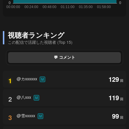
視聴者ランキング
この配信で活躍した視聴者 (Top 15)
💬 コメント
129
@カxxxxxx
1
M
回
119
@八xxx
2
M
回
99
@雪xxxxx
3
M
回