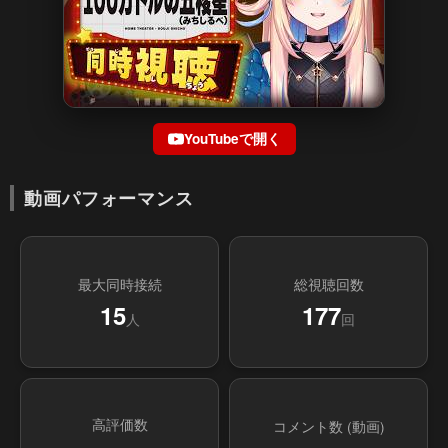
YouTubeで開く
動画パフォーマンス
最大同時接続
総視聴回数
15
177
人
回
高評価数
コメント数 (動画)