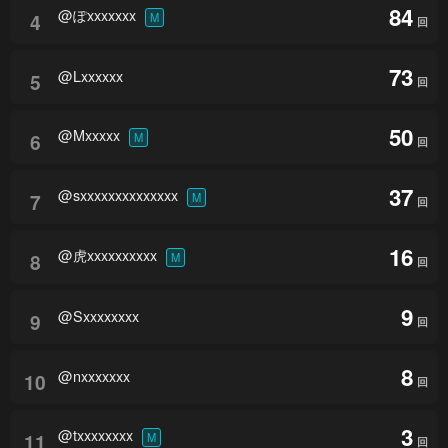
84
@ぽxxxxxxx
4
M
回
73
@Lxxxxxx
5
回
50
@Mxxxxx
6
M
回
37
@sxxxxxxxxxxxxxx
7
M
回
16
@虎xxxxxxxxxx
8
M
回
9
@Sxxxxxxxx
9
回
8
@nxxxxxxx
10
回
3
@txxxxxxxx
11
M
回