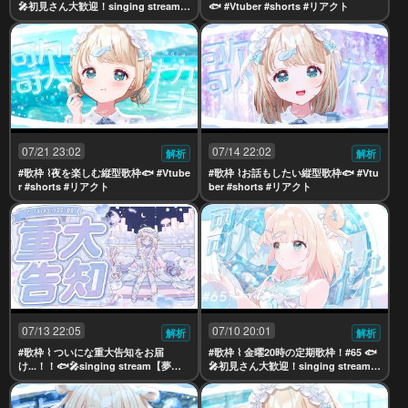
🎤初見さん大歓迎！singing stream
🐟 #Vtuber #shorts #リアクト
【夢川かなう/リアクト/Vtuber】
07/21 23:02
07/14 22:02
解析
解析
#歌枠 ⌇夜を楽しむ縦型歌枠🐟 #Vtube
#歌枠 ⌇お話もしたい縦型歌枠🐟 #Vtu
r #shorts #リアクト
ber #shorts #リアクト
07/13 22:05
07/10 20:01
解析
解析
#歌枠 ⌇ ついにな重大告知をお届
#歌枠 ⌇ 金曜20時の定期歌枠！#65 🐟
け...！！🐟🎤singing stream【夢川
🎤初見さん大歓迎！singing stream
かなう/リアクト/Vtuber】
【夢川かなう/リアクト/Vtuber】