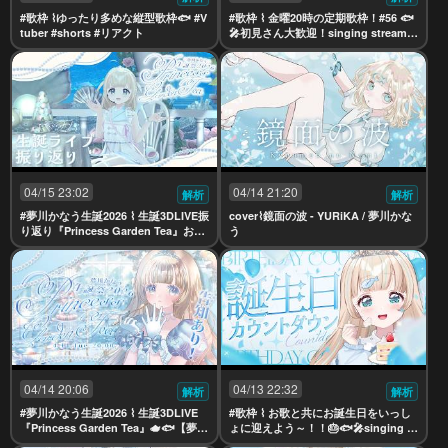
#歌枠 ⌇ゆったり多めな縦型歌枠🐟 #V
#歌枠 ⌇ 金曜20時の定期歌枠！#56 🐟
tuber #shorts #リアクト
🎤初見さん大歓迎！singing stream
【夢川かなう/リアクト/Vtuber】
04/15 23:02
04/14 21:20
解析
解析
#夢川かなう生誕2026 ⌇ 生誕3DLIVE振
cover⌇鏡面の波 - YURiKA / 夢川かな
り返り『Princess Garden Tea』お茶
う
会たのしかったね🫖🐟【夢川かなう/
リアクト/Vtuber】
04/14 20:06
04/13 22:32
解析
解析
#夢川かなう生誕2026 ⌇ 生誕3DLIVE
#歌枠 ⌇ お歌と共にお誕生日をいっし
『Princess Garden Tea』🫖🐟【夢川
ょに迎えよう～！！🎂🐟🎤singing st
かなう/リアクト/Vtuber】
ream【夢川かなう/リアクト/Vtuber】