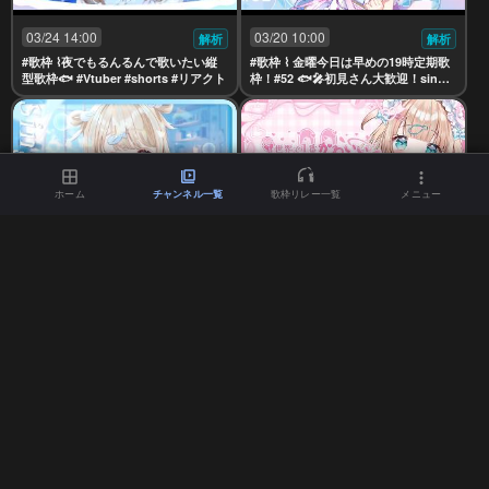
03/24 14:00
03/20 10:00
解析
解析
#歌枠 ⌇夜でもるんるんで歌いたい縦
#歌枠 ⌇ 金曜今日は早めの19時定期歌
型歌枠🐟 #Vtuber #shorts #リアクト
枠！#52 🐟🎤初見さん大歓迎！singin
g stream【夢川かなう/リアクト/Vtub
er】
ホーム
チャンネル一覧
歌枠リレー一覧
メニュー
03/17 14:02
03/14 08:28
解析
解析
#歌枠 ⌇ ねる前もるんるんでいたいお
【#世界で1番かわいい歌枠リレー】２
うた 🐟🎤初見さん大歓迎！singing s
ばん！癒しかわいいせかいをおとど
tream【夢川かなう/リアクト/Vtube
け...💗🫧【夢川かなう/リアクト/Vtube
r】
r】
03/13 11:06
03/09 14:01
解析
解析