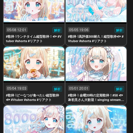
05/08 12:01
05/05 19:06
解析
解析
#歌枠 ⌇ランチタイム縦型歌枠！🐟 #V
#歌枠 ⌇高評価300耐久！縦型歌枠🐟 #
tuber #shorts #リアクト
Vtuber #shorts #リアクト
05/04 19:03
05/01 20:01
解析
解析
#歌枠 ⌇どーなつが食べたい縦型歌枠
#歌枠 ⌇ 金曜20時の定期歌枠！#58 🐟
🐟 #Vtuber #shorts #リアクト
🎤初見さん大歓迎！singing stream
【夢川かなう/リアクト/Vtuber】