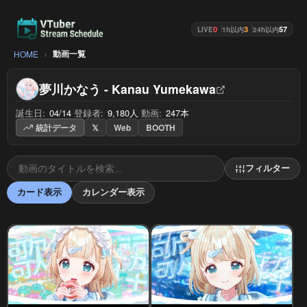
0
3
57
LIVE
1h以内
24h以内
動画一覧
HOME
夢川かなう - Kanau Yumekawa
誕生日:
04/14
/
登録者:
9,180人
/
動画:
247本
統計データ
𝕏
Web
BOOTH
フィルター
カード表示
カレンダー表示