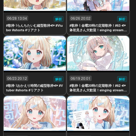
06/28 13:04
06/26 20:02
解析
解析
#歌枠 ⌇らんちたいむ縦型歌枠🐟 #Vtu
#歌枠 ⌇ 金曜20時の定期歌枠！#63 🐟
ber #shorts #リアクト
🎤初見さん大歓迎！singing stream
【夢川かなう/リアクト/Vtuber】
06/23 20:12
06/19 20:01
解析
解析
#歌枠 ⌇おかえり時間の縦型歌枠🐟 #V
#歌枠 ⌇ 金曜20時の定期歌枠！#62 🐟
tuber #shorts #リアクト
🎤初見さん大歓迎！singing stream
【夢川かなう/リアクト/Vtuber】