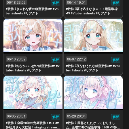
06/18 23:02
06/14 19:01
解析
解析
#歌枠 ⌇きゃわな夜の縦型歌枠🐟 #Vtu
#歌枠 ⌇駆け込まなきゃ！！縦型歌枠
ber #shorts #リアクト
🐟 #Vtuber #shorts #リアクト
06/10 23:02
06/07 22:12
解析
解析
#歌枠 ⌇おなかいっぱい縦型歌枠🐟 #V
#歌枠 ⌇夜なおうたな縦型歌枠🐟 #Vtu
tuber #shorts #リアクト
ber #shorts #リアクト
06/05 20:01
05/29 20:04
解析
解析
#歌枠 ⌇ 金曜20時の定期歌枠！#61 🐟
#歌枠 ⌇ 風邪とたたかっておりまし
🎤初見さん大歓迎！singing stream
た...金曜20時の定期歌枠！#60 🐟🎤初