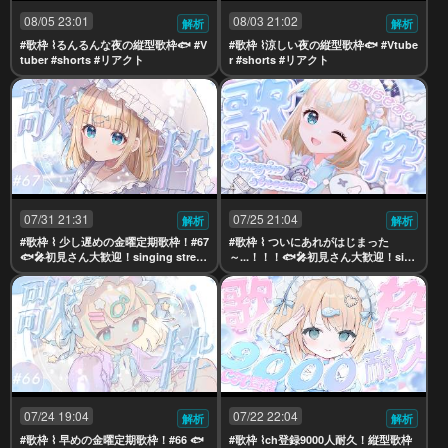
08/05 23:01
08/03 21:02
解析
解析
#歌枠 ⌇るんるんな夜の縦型歌枠🐟 #V
#歌枠 ⌇涼しい夜の縦型歌枠🐟 #Vtube
tuber #shorts #リアクト
r #shorts #リアクト
07/31 21:31
07/25 21:04
解析
解析
#歌枠 ⌇ 少し遅めの金曜定期歌枠！#67
#歌枠 ⌇ ついにあれがはじまった
🐟🎤初見さん大歓迎！singing strea
～...！！！🐟🎤初見さん大歓迎！sing
m【夢川かなう/リアクト/Vtuber】
ing stream【夢川かなう/リアクト/Vt
uber】
07/24 19:04
07/22 22:04
解析
解析
#歌枠 ⌇ 早めの金曜定期歌枠！#66 🐟
#歌枠 ⌇ch登録9000人耐久！縦型歌枠