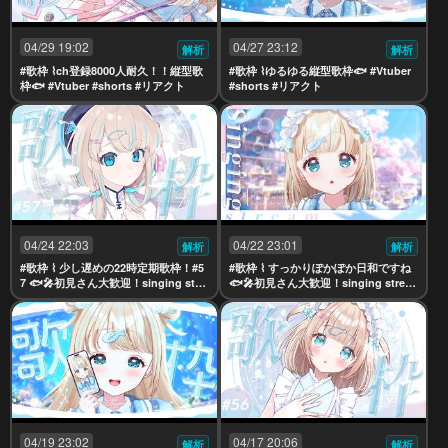
04/29 19:02
04/27 23:12
解析
解析
#歌枠 ⌇ch登録8000人耐久！！縦型歌
#歌枠 ⌇ゆるゆる縦型歌枠🐟 #Vtuber
枠🐟 #Vtuber #shorts #リアクト
#shorts #リアクト
04/24 22:03
04/22 23:01
解析
解析
#歌枠 ⌇ 少し遅めの22時定期歌枠！#5
#歌枠 ⌇ すっかりぽかぽか日和ですね
7 🐟🎤初見さん大歓迎！singing stre
🐟🎤初見さん大歓迎！singing strea
am【夢川かなう/リアクト/Vtuber】
m【夢川かなう/リアクト/Vtuber】
04/19 23:02
04/17 20:06
解析
解析