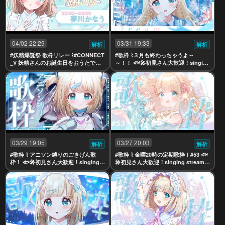
04/02 22:29
03/31 19:33
解析
解析
#妖精爆誕祭 歌枠リレー ⌇#CONNECT
#歌枠 ⌇３月も終わっちゃうよ～
_V 妖精さんのお誕生日をおうたでお
～！！ 🐟🎤初見さん大歓迎！singing
祝いじゃよ～！ 🐟🎤singing stream
stream【夢川かなう/リアクト/Vtube
【夢川かなう/リアクト/Vtuber】
r】
03/29 19:05
03/27 20:03
解析
解析
#歌枠 ⌇ アニソン縛りのごきげん歌
#歌枠 ⌇ 金曜20時の定期歌枠！#53 🐟
枠！ 🐟🎤初見さん大歓迎！singing s
🎤初見さん大歓迎！singing stream
tream【夢川かなう/リアクト/Vtube
【夢川かなう/リアクト/Vtuber】
r】