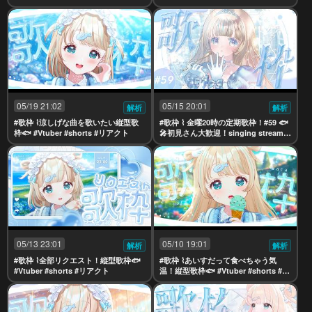
【夢川かなう/リアクト/Vtuber】
見さん大歓迎！singing stream【夢川
かなう/リアクト/Vtuber】
05/19 21:02
05/15 20:01
解析
解析
#歌枠 ⌇涼しげな曲を歌いたい縦型歌
#歌枠 ⌇ 金曜20時の定期歌枠！#59 🐟
枠🐟 #Vtuber #shorts #リアクト
🎤初見さん大歓迎！singing stream
【夢川かなう/リアクト/Vtuber】
05/13 23:01
05/10 19:01
解析
解析
#歌枠 ⌇全部リクエスト！縦型歌枠🐟
#歌枠 ⌇あいすだって食べちゃう気
#Vtuber #shorts #リアクト
温！縦型歌枠🐟 #Vtuber #shorts #リ
アクト