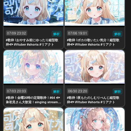
07/09 23:02
07/06 19:01
解析
解析
#歌枠 ⌇おやすみ前にゆったり縦型歌
#歌枠 ⌇ボカロ歌いたい気分！縦型歌
枠🐟 #Vtuber #shorts #リアクト
枠🐟 #Vtuber #shorts #リアクト
07/03 20:03
06/30 23:20
解析
解析
#歌枠 ⌇ 金曜20時の定期歌枠！#64 🐟
#歌枠 ⌇夜もたのしむりべんじ縦型歌
🎤初見さん大歓迎！singing stream
枠🐟 #Vtuber #shorts #リアクト
【夢川かなう/リアクト/Vtuber】