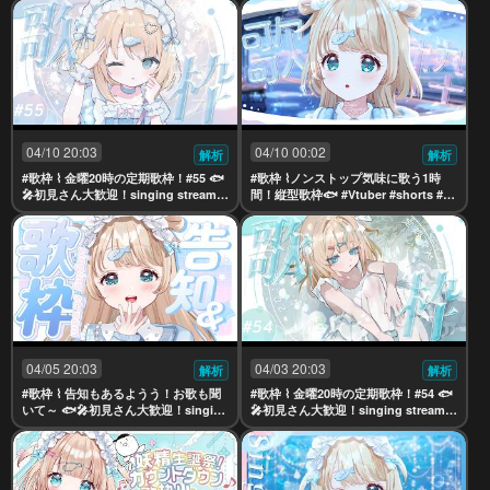
04/10 20:03
04/10 00:02
解析
解析
#歌枠 ⌇ 金曜20時の定期歌枠！#55 🐟
#歌枠 ⌇ノンストップ気味に歌う1時
🎤初見さん大歓迎！singing stream
間！縦型歌枠🐟 #Vtuber #shorts #リ
【夢川かなう/リアクト/Vtuber】
アクト
04/05 20:03
04/03 20:03
解析
解析
#歌枠 ⌇ 告知もあるようう！お歌も聞
#歌枠 ⌇ 金曜20時の定期歌枠！#54 🐟
いて～ 🐟🎤初見さん大歓迎！singing
🎤初見さん大歓迎！singing stream
stream【夢川かなう/リアクト/Vtube
【夢川かなう/リアクト/Vtuber】
r】