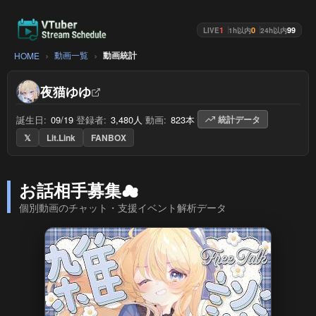
1
0
99
LIVE
1h以内
24h以内
動画一覧
動画統計
HOME
夜猫ゆゆ
誕生日:
09/19
/
登録者:
3,480人
/
動画:
823本
/
統計データ
𝕏
Lit.Link
FANBOX
お話相手募集☁
個別動画のチャット・支援イベント解析データ