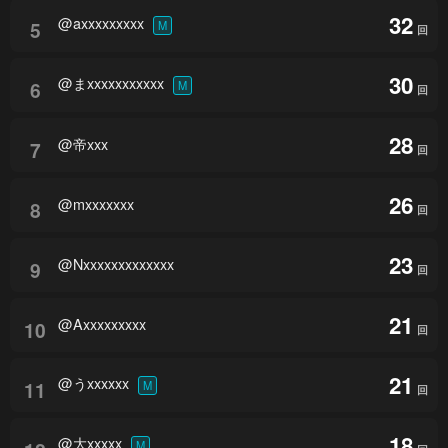
32
@axxxxxxxxx
5
M
回
30
@まxxxxxxxxxxx
6
M
回
28
@帝xxx
7
回
26
@mxxxxxxx
8
回
23
@Nxxxxxxxxxxxxx
9
回
21
@Axxxxxxxxx
10
回
21
@うxxxxxx
11
M
回
18
@大xxxxx
M