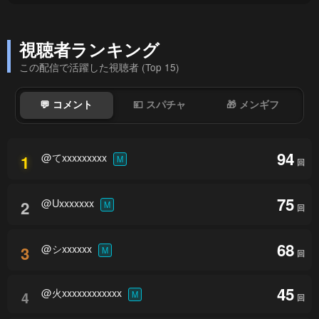
視聴者ランキング
この配信で活躍した視聴者 (Top 15)
💬 コメント
💴 スパチャ
🎁 メンギフ
94
@てxxxxxxxxx
1
M
回
75
@Uxxxxxxx
2
M
回
68
@シxxxxxx
3
M
回
45
@火xxxxxxxxxxxx
4
M
回