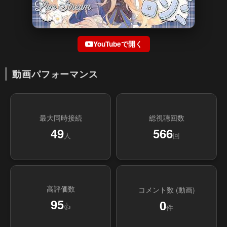
YouTubeで開く
動画パフォーマンス
最大同時接続
総視聴回数
49
566
人
回
高評価数
コメント数 (動画)
95
0
👍
件