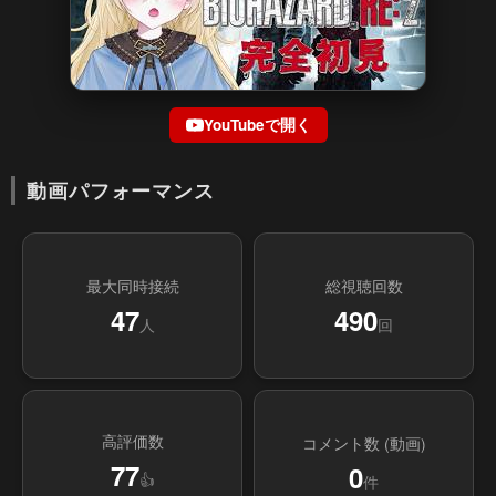
YouTubeで開く
動画パフォーマンス
最大同時接続
総視聴回数
47
490
人
回
高評価数
コメント数 (動画)
77
0
👍
件