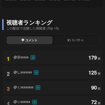
視聴者ランキング
この配信で活躍した視聴者 (Top 15)
💬 コメント
💴 スパチャ
179
@宗xxxxx
1
M
回
125
@しxxxxxxx
2
M
回
90
@くxxxxxxxx
3
M
回
72
@シxxxxxx
4
M
回