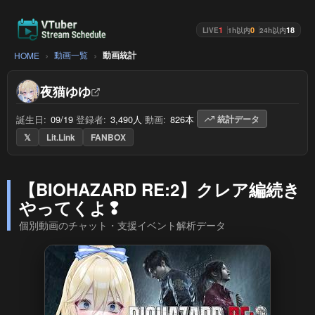
1
0
18
LIVE
1h以内
24h以内
動画一覧
動画統計
HOME
夜猫ゆゆ
誕生日:
09/19
/
登録者:
3,490人
/
動画:
826本
/
統計データ
𝕏
Lit.Link
FANBOX
【BIOHAZARD RE:2】クレア編続き
やってくよ❢
個別動画のチャット・支援イベント解析データ