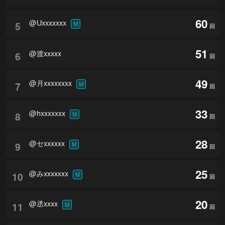
60
@Uxxxxxxx
5
M
回
51
@渡xxxxx
6
回
49
@月xxxxxxxx
7
M
回
33
@hxxxxxxx
8
M
回
28
@セxxxxxx
9
M
回
25
@みxxxxxxx
10
M
回
20
@丞xxxx
11
M
回