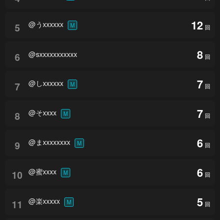
12
@うxxxxxx
5
M
回
8
@sxxxxxxxxxxx
6
回
7
@しxxxxxx
7
M
回
7
@そxxxx
8
M
回
6
@まxxxxxxxx
9
M
回
6
@蜜xxxx
10
M
回
5
@楽xxxxx
11
M
回