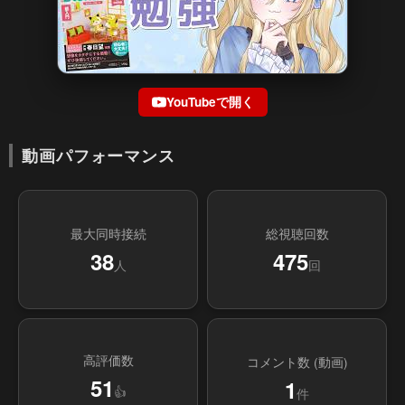
YouTubeで開く
動画パフォーマンス
最大同時接続
総視聴回数
38
475
人
回
高評価数
コメント数 (動画)
51
1
👍
件