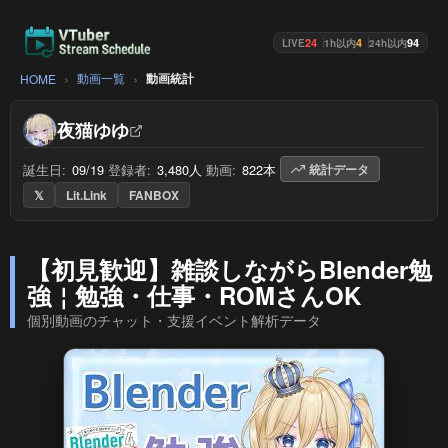
24
4
94
LIVE
1h以内
24h以内
動画一覧
動画統計
HOME
夜猫ゆゆ
誕生日:
09/19
/
登録者:
3,480人
/
動画:
822本
/
統計データ
𝕏
Lit.Link
FANBOX
【初見歓迎】雑談しながらBlender勉
強￤勉強・仕事・ROMさんOK
個別動画のチャット・支援イベント解析データ