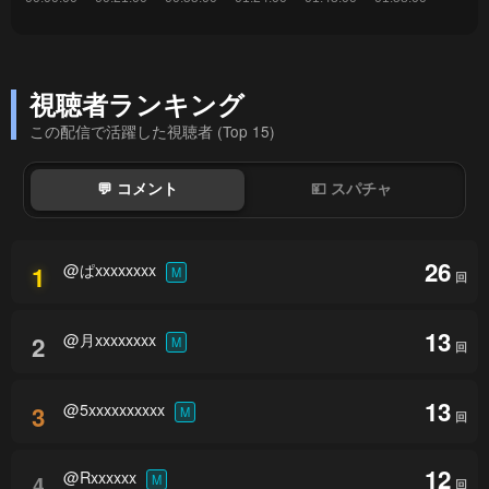
視聴者ランキング
この配信で活躍した視聴者 (Top 15)
💬 コメント
💴 スパチャ
26
@ぱxxxxxxxx
1
M
回
13
@月xxxxxxxx
2
M
回
13
@5xxxxxxxxxx
3
M
回
12
@Rxxxxxx
4
M
回