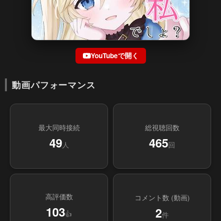
YouTubeで開く
動画パフォーマンス
最大同時接続
総視聴回数
49
465
人
回
高評価数
コメント数 (動画)
103
2
👍
件