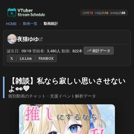
19
16
88
LIVE
1h以内
24h以内
動画一覧
動画統計
HOME
夜猫ゆゆ
誕生日:
09/19
/
登録者:
3,480人
/
動画:
822本
/
統計データ
𝕏
Lit.Link
FANBOX
【雑談】私なら寂しい思いさせない
よ👀💙
個別動画のチャット・支援イベント解析データ