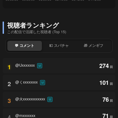
視聴者ランキング
この配信で活躍した視聴者 (Top 15)
💬 コメント
💴 スパチャ
🎁 メンギフ
274
@Uxxxxxxx
1
M
回
101
@くxxxxxxxx
2
M
回
76
@火xxxxxxxxxxxx
3
M
回
71
@mxxxxxxx
4
回