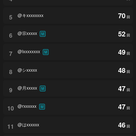
70
@キxxxxxxxx
5
回
52
@宗xxxxx
6
M
回
49
@lxxxxxxxx
7
M
回
48
@シxxxxx
8
回
47
@月xxxxx
9
M
回
47
@rxxxxxx
10
M
回
46
@はxxxxxx
11
回