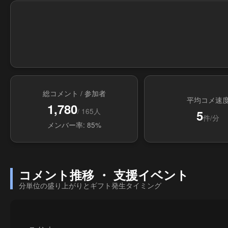
総コメント / 参加者
平均コメ速
1,780
/ 165人
5
件/分
メンバー率: 85%
コメント推移 ・ 支援イベント
分単位の盛り上がりとギフト発生タイミング