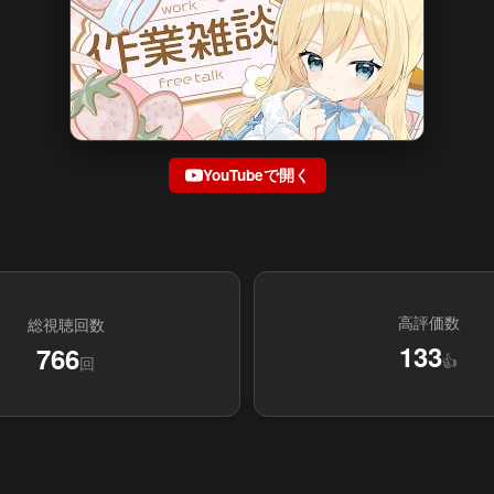
YouTubeで開く
高評価数
総視聴回数
133
766
👍
回