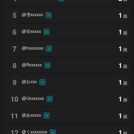
5
1
@雪xxxxxx
M
回
6
1
@宗xxxxx
M
回
7
1
@hxxxxxxx
M
回
8
1
@Rxxxxxx
M
回
9
1
@おxxx
M
回
10
1
@Uxxxxxxx
M
回
11
1
@あxxxxx
M
回
12
1
@くxxxxxxxx
M
回