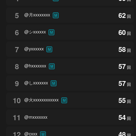
5
62
@月xxxxxxxx
M
回
6
60
@シxxxxxx
M
回
7
58
@yxxxxxx
M
回
8
57
@hxxxxxxx
M
回
9
57
@しxxxxxxx
M
回
10
55
@火xxxxxxxxxxxx
M
回
11
54
@mxxxxxxx
回
12
48
@cxxx
M
回