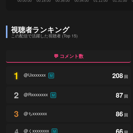
視聴者ランキング
この配信で活躍した視聴者 (Top 15)
💬 コメント数
1
208
@Uxxxxxxx
M
回
2
87
@Rxxxxxxxx
M
回
3
86
@ちxxxxxxx
回
4
66
@くxxxxxxxx
M
回