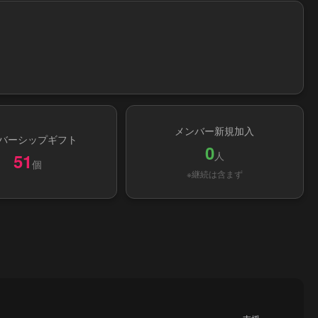
メンバー新規加入
バーシップギフト
0
人
51
個
※継続は含まず