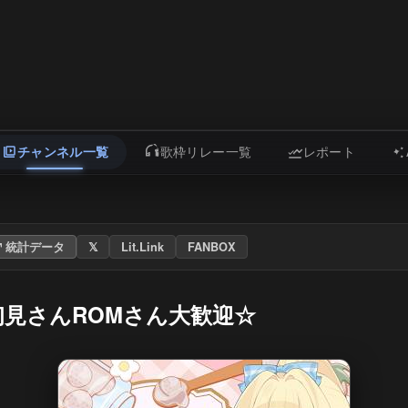
チャンネル一覧
歌枠リレー一覧
レポート
統計データ
𝕏
Lit.Link
FANBOX
初見さんROMさん大歓迎☆