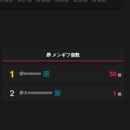
🎁 メンギフ個数
1
50
@lxxxxxxxx
M
個
2
1
@火xxxxxxxxxxxx
M
個