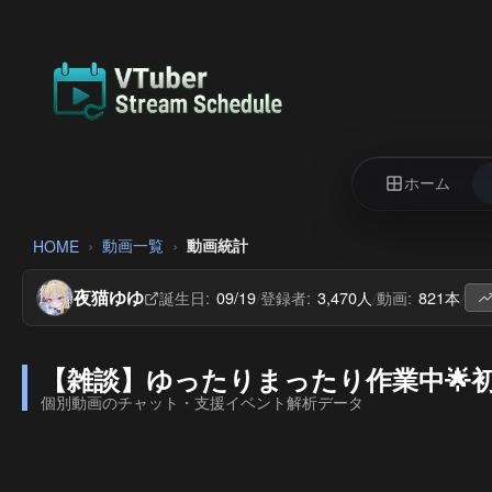
ホーム
動画一覧
動画統計
HOME
夜猫ゆゆ
誕生日:
09/19
登録者:
3,470人
動画:
821本
/
/
/
【雑談】ゆったりまったり作業中🌟
個別動画のチャット・支援イベント解析データ