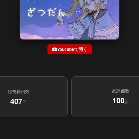
YouTubeで開く
高評価数
総視聴回数
100
407
👍
回