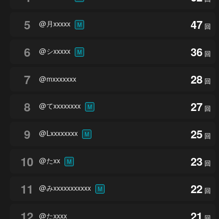
5
47
@月xxxxx
M
回
6
36
@シxxxxx
M
回
7
28
@mxxxxxxx
回
8
27
@てxxxxxxxx
M
回
9
25
@Lxxxxxxxx
M
回
10
23
@たxx
M
回
11
22
@みxxxxxxxxxxx
M
回
12
21
@たxxxx
回