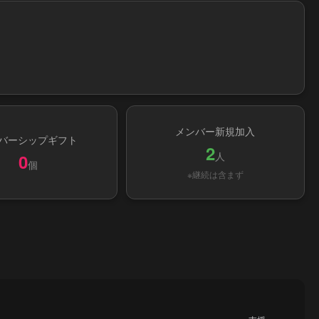
メンバー新規加入
バーシップギフト
2
人
0
個
※継続は含まず