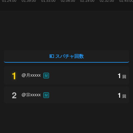
💴 スパチャ回数
1
1
@月xxxxx
M
回
2
1
@宗xxxxx
M
回