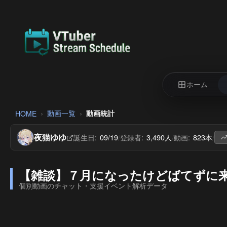
ホーム
動画一覧
動画統計
HOME
夜猫ゆゆ
誕生日:
09/19
登録者:
3,490人
動画:
823本
/
/
/
【雑談】７月になったけどばてずに来
個別動画のチャット・支援イベント解析データ