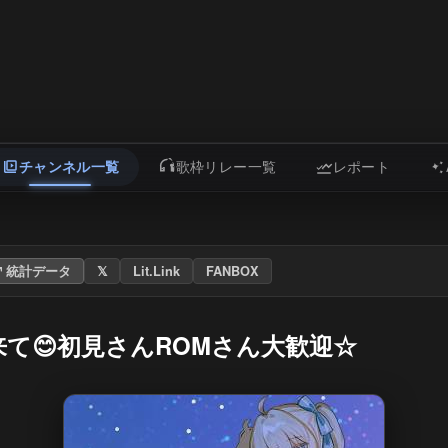
チャンネル一覧
歌枠リレー一覧
レポート
統計データ
𝕏
Lit.Link
FANBOX
て😊初見さんROMさん大歓迎☆