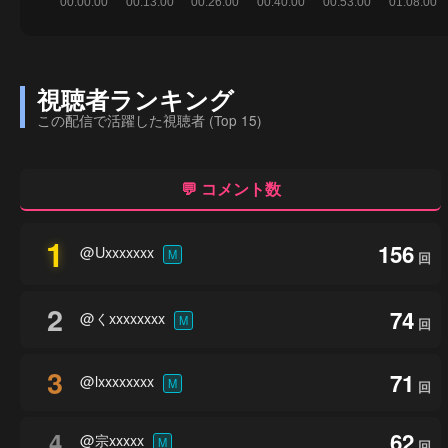
視聴者ランキング
この配信で活躍した視聴者 (Top 15)
💬 コメント数
1
156
@Uxxxxxxx
M
回
2
74
@くxxxxxxxx
M
回
3
71
@lxxxxxxxx
M
回
4
62
@宗xxxxx
M
回