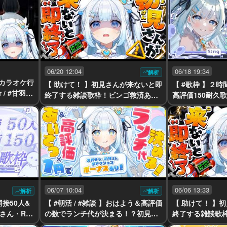
羽しお / 雑談 】
06/20 12:04
06/18 19:34
解析
のカラオケ行
【 助けて！ 】初見さんが来ないと即
【 #歌枠 】２時
 / #甘羽し
終了する雑談歌枠！ビンゴ救済あ
高評価150耐久
り！初見さん・ROMさん大歓迎！【
Mさん大歓迎！【 #
#雑談 / #歌枠 / #新人vtuber / #甘羽
羽しお / #雑談 
しお 】
06/07 10:04
06/06 13:33
解析
解析
接50人&
【 #朝活 / #雑談 】おはよう＆高評価
【 助けて！ 】
さん・RO
の数でランチ代が決まる！？初見さ
終了する雑談歌
er / #甘
ん・ROMさん大歓迎 ！まったりし
り！初見さん・