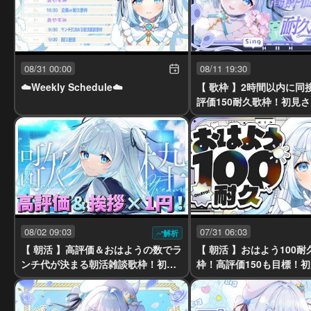
08/31 00:00
08/11 19:30
☁️Weekly Schedule☁️
【 歌枠 】2時間以内に同接
評価150耐久歌枠！初見さ
さん大歓迎！【 新人vtube
お / 雑談 】
08/02 09:03
07/31 06:03
解析
【 朝活 】高評価＆おはようの数でラ
【 朝活 】おはよう100
ンチ代が決まる朝活雑談歌枠！初見
枠！高評価150も目標！
さんボーナスあり！ROMさんも待っ
OMさんも待ってます ！
てます ！まったりしてって～！【 甘
てって～！【 甘羽しお / 歌
羽しお / 歌枠 / 雑談 】
】