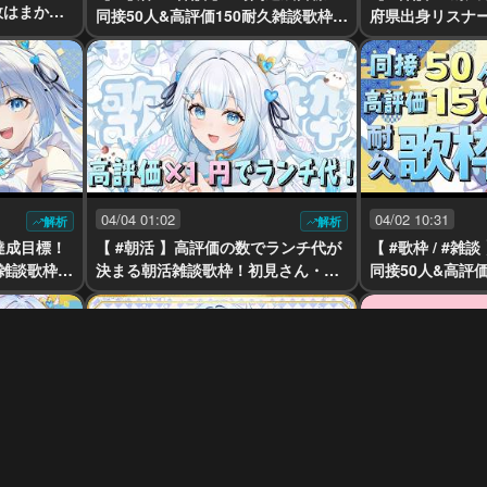
敗はまかせ
同接50人&高評価150耐久雑談歌枠！
府県出身リスナ
r / #甘羽
初見さん・ROMさん大歓迎！雑談多
終われません！
めでまったり！【 #新人vtuber / #甘
大歓迎 ！【 #新人v
羽しお 】
お 】
04/04 01:02
04/02 10:31
解析
解析
間達成目標！
【 #朝活 】高評価の数でランチ代が
【 #歌枠 / #
久雑談歌枠！
決まる朝活雑談歌枠！初見さん・RO
同接50人&高評
迎！雑談多
Mさん大歓迎 ！雑談多めでまった
初見さん・RO
er / #甘
り！【 #甘羽しお #歌枠 / #雑談 】
めでまったり！【 #
羽しお 】
03/19 10:30
メン
03/20 01:01
解析
解析