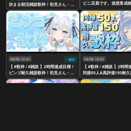
ビニ店員です。迷惑客成
決まる朝活雑談歌枠！初見さん・RO
てください。【 #新人vtube
Mさん大歓迎 ！雑談多めでまった
しお / メン限 】
り！【 #甘羽しお #歌枠 / #雑談 】
04/09 10:31
04/06 10:31
解析
【 #歌枠 / #雑談 】2時間達成目標！
【 #歌枠 / #雑談 】2時
ビンゴ耐久雑談歌枠！初見さん・RO
同接50人&高評価150耐
Mさん大歓迎！雑談多めでまった
初見さん・ROMさん大歓
り！【 #新人vtuber / #甘羽しお 】
めでまったり！【 #新人vtub
羽しお 】
03/28 01:03
03/24 10:31
解析