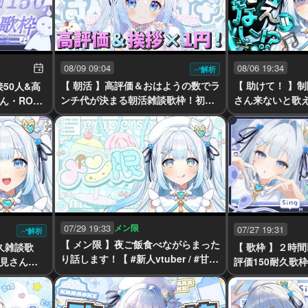
08/09 09:04
08/06 19:34
解析
【 朝活 】高評価＆おはようの数でラ
【 助けて！ 】
50人&高
ンチ代が決まる朝活雑談歌枠！初見
さん来ないと歌
ん・ROM
さんボーナスあり！ROMさんも待っ
救済あり！初見
r / 甘羽し
てます ！まったりしてって～！【 甘
迎！【歌枠 / 新人v
羽しお / 歌枠 / 雑談 】
雑談 】
07/29 19:33
メン限
07/27 19:31
解析
【 メン限 】夜ご飯食べながらまった
耐久雑談歌
【 歌枠 】２時
り話します！【 #新人vtuber / #甘羽
初見さん・R
評価150耐久歌
しお 】
まったりし
さん大歓迎！【 新人
枠 / 雑談
お / 雑談 】