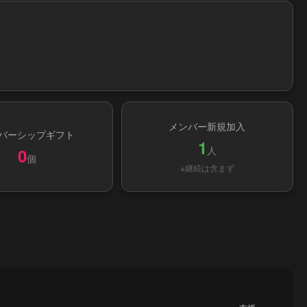
メンバー新規加入
バーシップギフト
1
人
0
個
※継続は含まず