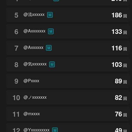
5
186
@流xxxxxx
M
回
6
133
@Axxxxxxx
M
回
7
116
@Axxxxxx
M
回
8
103
@気xxxxxxx
M
回
9
89
@Pxxxx
回
10
82
@ノxxxxxxx
回
11
76
@mxxxx
回
12
49
@Yxxxxxxxxx
M
回