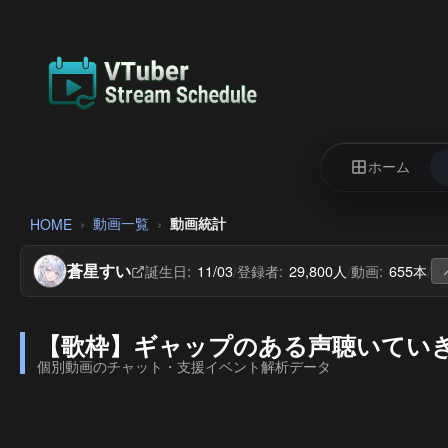
ホーム
動画一覧
動画統計
HOME
蒼星すい
誕生日:
11/03
登録者:
29,800人
動画:
655本
/
/
/
【歌枠】ギャップのある声聴いていきませんか？
個別動画のチャット・支援イベント解析データ