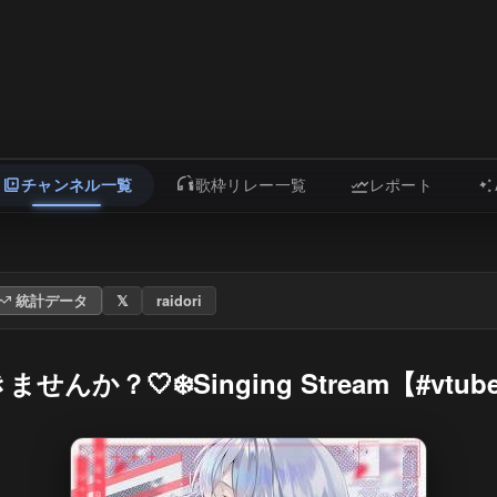
チャンネル一覧
歌枠リレー一覧
レポート
統計データ
𝕏
raidori
❄️Singing Stream【#vtuber /