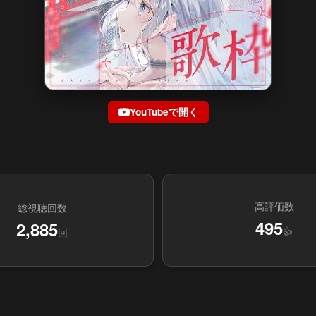
YouTubeで開く
高評価数
総視聴回数
495
2,885
👍
回