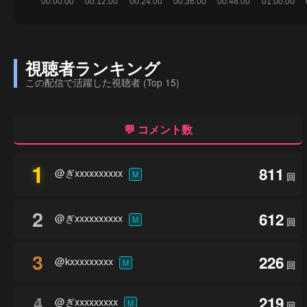
視聴者ランキング
この配信で活躍した視聴者 (Top 15)
💬 コメント数
1
811
@ぎxxxxxxxxxx
M
回
2
612
@ぎxxxxxxxxxx
M
回
3
226
@kxxxxxxxxx
M
回
4
219
@ぎxxxxxxxxx
M
回