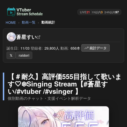
21
3
97
LIVE
1h以内
24h以内
動画一覧
動画統計
HOME
蒼星すい
誕生日:
11/03
/
登録者:
29,800人
/
動画:
656本
/
統計データ
𝕏
raidori
【＃耐久】高評価555目指して歌いま
す🤍❄️Singing Stream【#蒼星す
い/#vtuber /#vsinger 】
個別動画のチャット・支援イベント解析データ