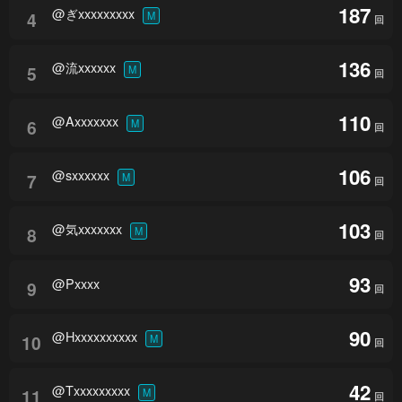
187
@ぎxxxxxxxxx
4
M
回
136
@流xxxxxx
5
M
回
110
@Axxxxxxx
6
M
回
106
@sxxxxxx
7
M
回
103
@気xxxxxxx
8
M
回
93
@Pxxxx
9
回
90
@Hxxxxxxxxxx
10
M
回
42
@Txxxxxxxxx
11
M
回