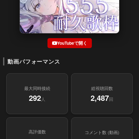
YouTubeで開く
動画パフォーマンス
最大同時接続
総視聴回数
292
2,487
人
回
高評価数
コメント数 (動画)