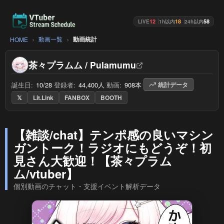
12
18
58
LIVE
1h以内
24h以内
動画一覧
動画統計
HOME
茶々プラムム / Pulamumu
誕生日:
10/28
/
登録者:
44,400人
/
動画:
908本
/
統計データ
𝕏
Lit.Link
FANBOX
BOOTH
【雑談/chat】テンポ感の良いマシン
ガントーク！ラジオにもどうぞ！初
見さん大歓迎！【茶々プラム
ム/vtuber】
個別動画のチャット・支援イベント解析データ