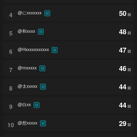
50
@にxxxxxxx
4
M
回
48
@和xxxx
5
M
回
47
@Hxxxxxxxxxxx
6
M
回
46
@mxxxxx
7
M
回
44
@太xxxxx
8
M
回
44
@白xx
9
M
回
29
@想xxxxx
10
M
回