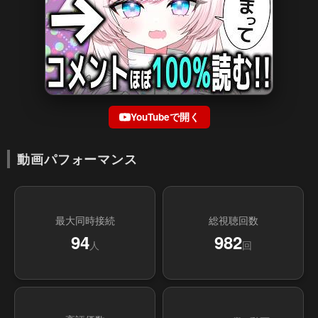
YouTubeで開く
動画パフォーマンス
最大同時接続
総視聴回数
94
982
人
回