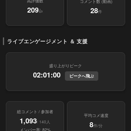
高評価数
コメント数 (動画)
209
28
👍
件
ライブエンゲージメント ＆ 支援
盛り上がりピーク
02:01:00
ピークへ飛ぶ
総コメント / 参加者
平均コメ速度
1,093
/ 140人
8
件/分
メンバー率: 82%