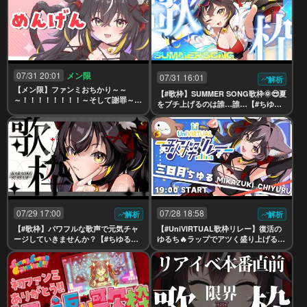
07/31 20:01
メン限
07/31 16:01
解析
【メン限】ファンミおちかり～～
【#歌枠】SUMMER SONG歌枠🌞😎夏
～！！！！！！！！～そして謝罪～【
をブチ上げるのは誰…誰…【#ちゆる
#ちゆるの縁側 】
の縁側 /KARAOKE/Vsinger】
07/29 17:00
07/28 18:58
解析
解析
【#歌枠】パワフルな歌声で元気チャ
【#UniVIRTUAL歌枠リレー】復活の
ージしていきませんか？【#ちゆるの
ゆるち🔥ラップでアツく盛り上げる👊
縁側 /KARAOKE/Vsinger】
【#三日月ちゆる /KARAOKE/Vsinge
r】