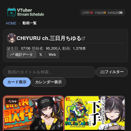
14
9
36
LIVE
1h以内
24h以内
動画一覧
HOME
CHIYURU ch.三日月ちゆる
誕生日:
07/06
/
登録者:
95,200人
/
動画:
1,378本
統計データ
𝕏
Web
フィルター
カード表示
カレンダー表示
Live