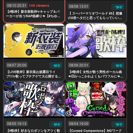
08/10 20:31
144 viewers
08/08 13:01
解析
【#歌枠】新衣装歌枠✨キャップ＆パ
【 スーパーマリオワールド #5】想像
ーカーが合うRAP曲縛り👊【#ちゆる
の5倍ヘタだと思ってもらっていいで
の縁側 /KARAOKE/Vsinger】
す【#ちゆるの縁側 ／Vtuber】
08/07 20:00
08/06 20:01
解析
解析
【LIVE歌枠】新衣装お披露目ライ
【#歌枠】女性が歌う男性ボーカル曲
ブ!!!✨歌ってブチアゲて大公開するぞ
👊💥かっこかわよくもパワフルに👊
👊！【#三日月ちゆる新衣装 /Vsinge
【#ちゆるの縁側 /KARAOKE/Vsinge
r】
r】
08/05 19:13
08/04 19:00
解析
解析
【#歌枠】好きなロボソンをアツく歌
【Cursed Companions】NGワード