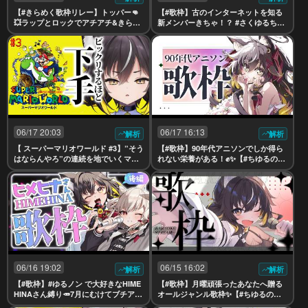
【#きらめく歌枠リレー】トッパー👊
【#歌枠】古のインターネットを知る
💥ラップとロックでアチアチ&きらき
新メンバーきちゃ！？ #さくゆるち
らに盛り上げるぞおお！！【#三日月
【心響咲良 / 三日月ちゆる / Vsinge
ちゆる /Vsinger】
r】
06/17 20:03
06/17 16:13
解析
解析
【 スーパーマリオワールド #3】”そう
【#歌枠】90年代アニソンでしか得ら
はならんやろ”の連続を地でいくマリ
れない栄養がある！✊✨【#ちゆるの縁
オ配信🍄【#ちゆるの縁側 ／Vtuber】
側 /KARAOKE/Vsinger】
06/16 19:02
06/15 16:02
解析
解析
【#歌枠】#ゆるノン で大好きなHIME
【#歌枠】月曜頑張ったあなたへ贈る
HINAさん縛り🥕7月にむけてブチアゲ
オールジャンル歌枠✨【#ちゆるの縁
るぞ👊🔥【白玖ウタノ / 三日月ちゆる
側 /KARAOKE/Vsinger】