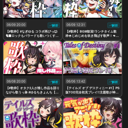
06/09 20:00
06/09 12:31
解析
解析
【#歌枠】#なぎゆる コラボ再びっ🐺
【#歌枠】BGM歓迎!ランチタイム歌
🐈‍⬛ロックもバラードも歌いつくす❣️
枠🍚じめじめを吹き飛ばす歌声！👊
【水瀬 凪 / 三日月ちゆる / Vsinger】
【#ちゆるの縁側 /KARAOKE/Vsinge
r】
06/08 20:00
06/06 13:42
解析
解析
【#歌枠】オタク2人が推し作品を語り
【テイルズ オブ デスティニー #1】PS
ながら歌うっ🎤 #ゆるちきょんち【江
版TOD完全初見プレイ!!主題歌が神で
波キョウカ /三日月ちゆる /Vsinger】
す【#ちゆるの縁側 ／Vtuber】