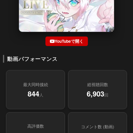
YouTubeで開く
動画パフォーマンス
最大同時接続
総視聴回数
844
6,903
人
回
高評価数
コメント数 (動画)