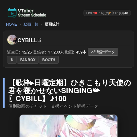
20
2
48
LIVE
1h以内
24h以内
動画一覧
動画統計
HOME
CYBILL
誕生日:
12/25
/
登録者:
17,200人
/
動画:
439本
/
統計データ
𝕏
FANBOX
BOOTH
【歌枠▸日曜定期】ひきこもり天使の
君を寝かせないSINGING📯
〖CYBILL〗♪100
個別動画のチャット・支援イベント解析データ