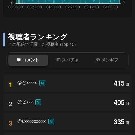
視聴者ランキング
この配信で活躍した視聴者 (Top 15)
💬 コメント
💴 スパチャ
🎁 メンギフ
415
@どxxxxx
1
M
回
405
@ピxxx
2
M
回
335
@uxxxxxxxxxx
3
M
回