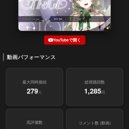
YouTubeで開く
動画パフォーマンス
最大同時接続
総視聴回数
279
1,285
人
回
高評価数
コメント数 (動画)