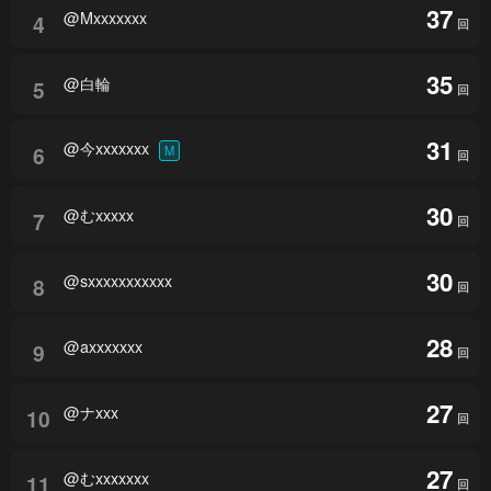
37
@Mxxxxxxx
4
回
35
@白輪
5
回
31
@今xxxxxxx
6
M
回
30
@むxxxxx
7
回
30
@sxxxxxxxxxxx
8
回
28
@axxxxxxx
9
回
27
@ナxxx
10
回
27
@むxxxxxxx
11
回