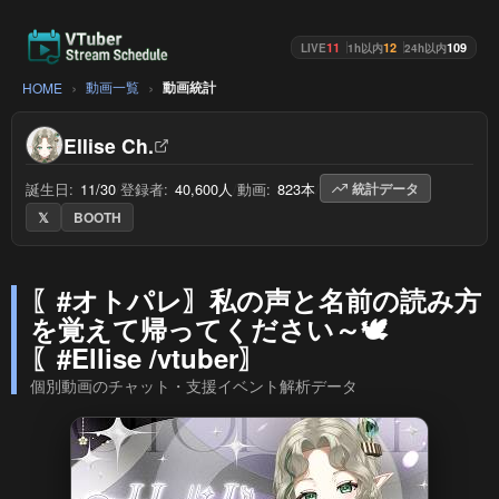
11
12
109
LIVE
1h以内
24h以内
動画一覧
動画統計
HOME
Ellise Ch.
誕生日:
11/30
/
登録者:
40,600人
/
動画:
823本
/
統計データ
𝕏
BOOTH
〖#オトパレ〗私の声と名前の読み方
を覚えて帰ってください～🕊️
〖#Ellise /vtuber〗
個別動画のチャット・支援イベント解析データ