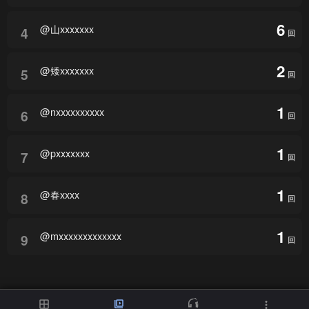
6
@山xxxxxxx
4
回
2
@矮xxxxxxx
5
回
1
@nxxxxxxxxxx
6
回
1
@pxxxxxxx
7
回
1
@春xxxx
8
回
1
@mxxxxxxxxxxxxx
9
回