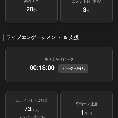
高評価数
コメント数 (動画)
20
3
👍
件
ライブエンゲージメント ＆ 支援
盛り上がりピーク
00:18:00
ピークへ飛ぶ
総コメント / 参加者
平均コメ速度
73
/ 9人
1
件/分
メンバー率: 0%