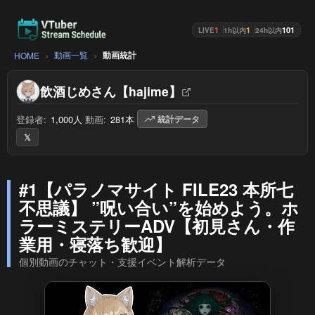
1
1
101
LIVE
1h以内
24h以内
動画一覧
動画統計
HOME
飲酒じめさん【hajime】
登録者:
1,000人
/
動画:
281本
/
統計データ
𝕏
#1【パラノマサイト FILE23 本所七
不思議】 ”呪い合い”を始めよう。ホ
ラーミステリーADV【初見さん・作
業用・寝落ち歓迎】
個別動画のチャット・支援イベント解析データ