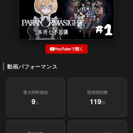
YouTubeで開く
動画パフォーマンス
最大同時接続
総視聴回数
9
119
人
回