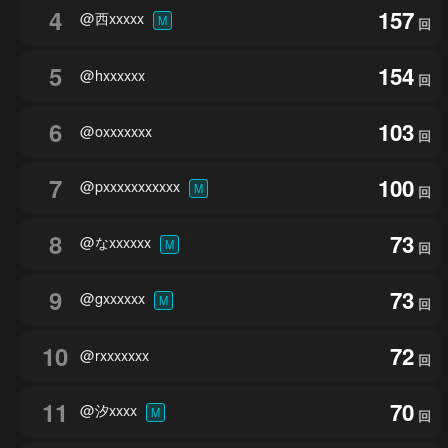
4
157
@西xxxxx
M
回
5
154
@hxxxxxx
回
6
103
@oxxxxxxx
回
7
100
@pxxxxxxxxxxx
M
回
8
73
@なxxxxxx
M
回
9
73
@gxxxxxx
M
回
10
72
@rxxxxxxx
回
11
70
@汐xxxx
M
回