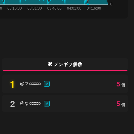
🎁 メンギフ個数
1
5
@マxxxxxx
M
個
2
5
@なxxxxxx
M
個