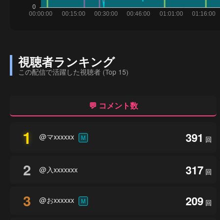
視聴者ランキング
この配信で活躍した視聴者 (Top 15)
💬 コメント数
1
391
@マxxxxxx
M
回
2
317
@入xxxxxxx
回
3
209
@おxxxxxx
M
回