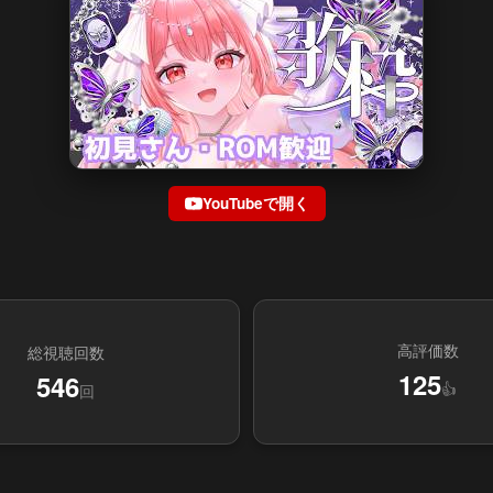
YouTubeで開く
高評価数
総視聴回数
125
546
👍
回