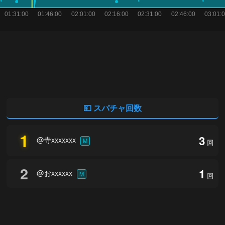
💴 スパチャ回数
1
3
@寺xxxxxxx
M
回
2
1
@おxxxxxx
M
回