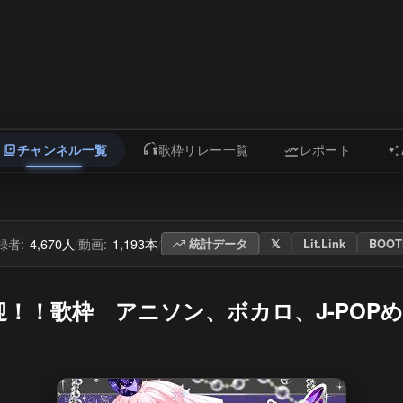
チャンネル一覧
歌枠リレー一覧
レポート
録者:
4,670人
動画:
1,193本
/
/
統計データ
𝕏
Lit.Link
BOOT
！！歌枠 アニソン、ボカロ、J-POPめっ