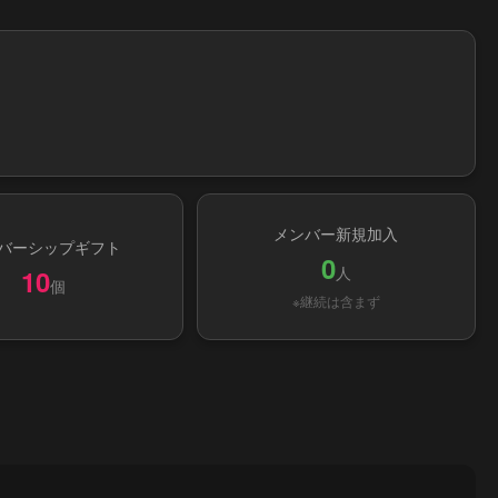
メンバー新規加入
バーシップギフト
0
人
10
個
※継続は含まず