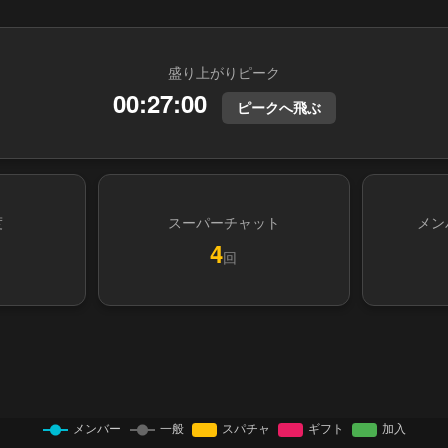
盛り上がりピーク
00:27:00
ピークへ飛ぶ
度
スーパーチャット
メン
4
回