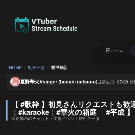
ホーム
動画一覧
動画統計
HOME
夏野華火Vsinger (hanabi natsuno)
誕生日:
07/28
登
/
【 #歌枠 】初見さんリクエストも歓迎
￤#karaoke￤#華火の箱庭 #平成 】
個別動画のチャット・支援イベント解析データ