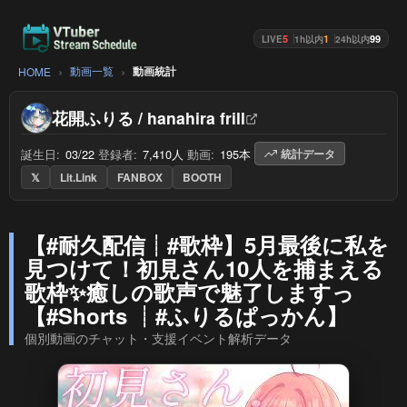
5
1
99
LIVE
1h以内
24h以内
動画一覧
動画統計
HOME
花開ふりる / hanahira frill
誕生日:
03/22
/
登録者:
7,410人
/
動画:
195本
/
統計データ
𝕏
Lit.Link
FANBOX
BOOTH
【#耐久配信┊︎#歌枠】5月最後に私を
見つけて！初見さん10人を捕まえる
歌枠✨癒しの歌声で魅了しますっ
【#Shorts ┊︎#ふりるぱっかん】
個別動画のチャット・支援イベント解析データ