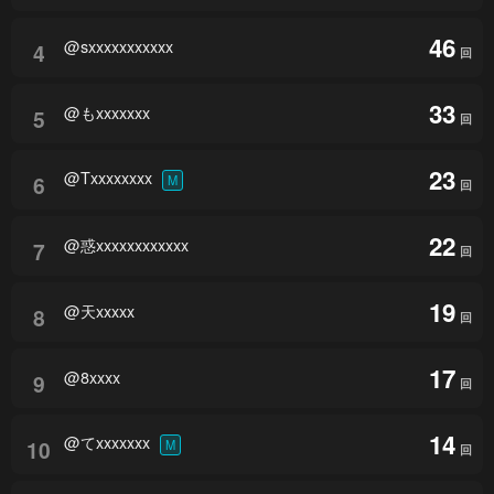
46
@sxxxxxxxxxxx
4
回
33
@もxxxxxxx
5
回
23
@Txxxxxxxx
6
M
回
22
@惑xxxxxxxxxxxx
7
回
19
@天xxxxx
8
回
17
@8xxxx
9
回
14
@てxxxxxxx
10
M
回