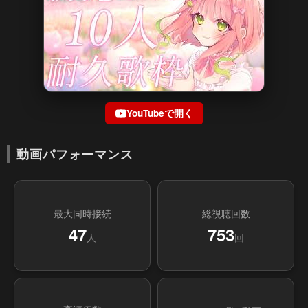
YouTubeで開く
動画パフォーマンス
最大同時接続
総視聴回数
47
753
人
回