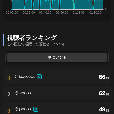
視聴者ランキング
この配信で活躍した視聴者 (Top 15)
💬 コメント
66
@ねxxxxxxx
1
M
回
62
@フxxxxx
2
回
49
@おxxxxx
3
M
回