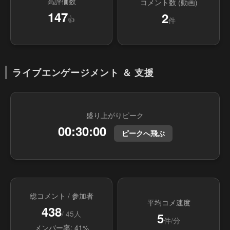
高評価数
コメント数 (動画)
147
2
👍
件
ライブエンゲージメント ＆ 支援
盛り上がりピーク
00:30:00
ピークへ飛ぶ
総コメント / 参加者
平均コメ速度
438
/ 45人
5
件/分
メンバー率: 41%