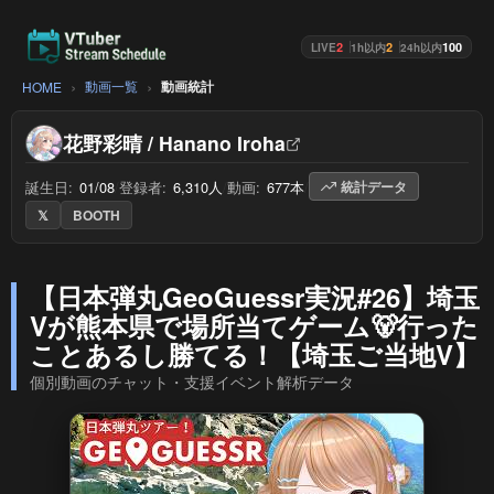
2
2
100
LIVE
1h以内
24h以内
動画一覧
動画統計
HOME
花野彩晴 / Hanano Iroha
誕生日:
01/08
/
登録者:
6,310人
/
動画:
677本
/
統計データ
𝕏
BOOTH
【日本弾丸GeoGuessr実況#26】埼玉
Vが熊本県で場所当てゲーム🐻行った
ことあるし勝てる！【埼玉ご当地V】
個別動画のチャット・支援イベント解析データ