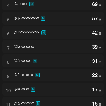
69
@ぷxxxx
4
M
回
57
@仮xxxxxxxxxxx
5
M
回
42
@Txxxxxxxxxxxx
6
M
回
39
@kxxxxxxxxx
7
回
31
@なxxxxxx
8
M
回
22
@Pxxxxxxxx
9
M
回
17
@kxxxxxx
10
M
回
15
@なxxxxxxxx
11
M
回