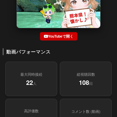
YouTubeで開く
動画パフォーマンス
最大同時接続
総視聴回数
22
108
人
回
高評価数
コメント数 (動画)