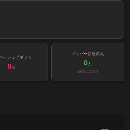
メンバー新規加入
バーシップギフト
0
人
0
個
※継続は含まず