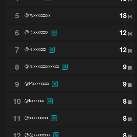
5
18
@ちxxxxxxxx
回
6
12
@うxxxxxxx
M
回
7
12
@イxxxxxx
M
回
8
9
@ルxxxxxxxxxxxx
M
回
9
9
@Pxxxxxxxx
M
回
10
8
@kxxxxxx
M
回
11
8
@xxxxxxxxx
M
回
12
8
@なxxxxxxxx
M
回