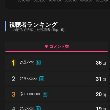
視聴者ランキング
この配信で活躍した視聴者 (Top 15)
💬 コメント数
1
36
@芝xxxx
M
回
2
31
@マxxxxxx
M
回
3
20
@ムxxxxxxxx
M
回
4
19
@ぷxxxx
M
回