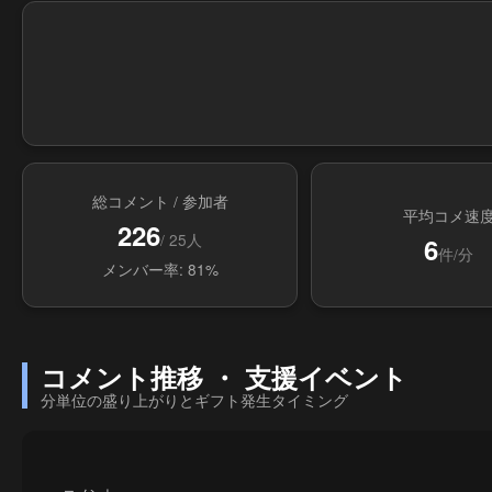
総コメント / 参加者
平均コメ速
226
/ 25人
6
件/分
メンバー率: 81%
コメント推移 ・ 支援イベント
分単位の盛り上がりとギフト発生タイミング