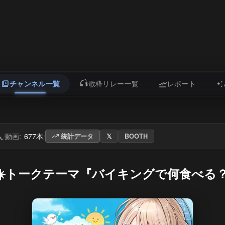
チャンネル一覧
歌枠リレー一覧
レポート
人
動画:
677本
/
/
統計データ
𝕏
BOOTH
分☀️トークテーマ『バイキングで何食べる？』