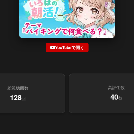
YouTubeで開く
高評価数
総視聴回数
40
128
👍
回