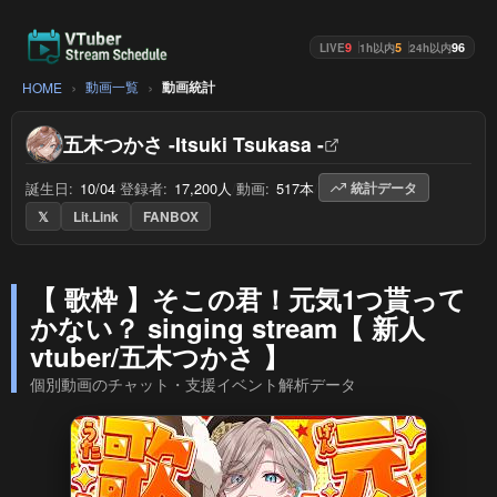
9
5
96
LIVE
1h以内
24h以内
動画一覧
動画統計
HOME
五木つかさ -Itsuki Tsukasa -
誕生日:
10/04
/
登録者:
17,200人
/
動画:
517本
/
統計データ
𝕏
Lit.Link
FANBOX
【 歌枠 】そこの君！元気1つ貰って
かない？ singing stream【 新人
vtuber/五木つかさ 】
個別動画のチャット・支援イベント解析データ