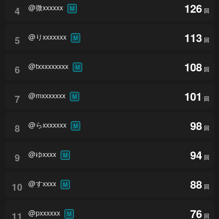
126
@微xxxxxx
4
M
回
113
@りxxxxxxx
5
M
回
108
@txxxxxxxxx
6
M
回
101
@mxxxxxxx
7
M
回
98
@らxxxxxxx
8
M
回
94
@ゆxxxx
9
M
回
88
@すxxxx
10
M
回
76
@pxxxxxx
11
M
回