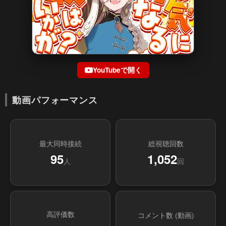
YouTubeで開く
動画パフォーマンス
最大同時接続
総視聴回数
95
1,052
人
回
高評価数
コメント数 (動画)