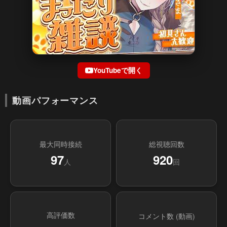
YouTubeで開く
動画パフォーマンス
最大同時接続
総視聴回数
97
920
人
回
高評価数
コメント数 (動画)