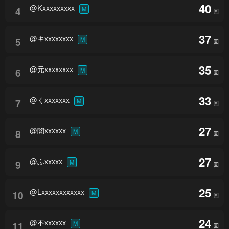
40
@Kxxxxxxxxx
4
M
回
37
@キxxxxxxxx
5
M
回
35
@元xxxxxxxx
6
M
回
33
@くxxxxxxx
7
M
回
27
@闇xxxxxx
8
M
回
27
@ふxxxxx
9
M
回
25
@Lxxxxxxxxxxxx
10
M
回
24
@不xxxxxx
11
M
回