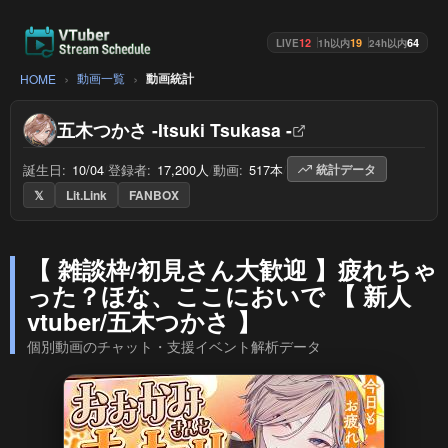
12
19
64
LIVE
1h以内
24h以内
動画一覧
動画統計
HOME
五木つかさ -Itsuki Tsukasa -
誕生日:
10/04
/
登録者:
17,200人
/
動画:
517本
/
統計データ
𝕏
Lit.Link
FANBOX
【 雑談枠/初見さん大歓迎 】疲れちゃ
った？ほな、ここにおいで 【 新人
vtuber/五木つかさ 】
個別動画のチャット・支援イベント解析データ