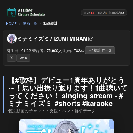
14
9
36
LIVE
1h以内
24h以内
動画一覧
動画統計
HOME
ミナミイズミ / IZUMI MINAMI
誕生日:
01/22
/
登録者:
75,900人
/
動画:
782本
/
統計データ
𝕏
Web
【#歌枠】デビュー1周年ありがとう
～！思い出振り返ります！1曲聴いて
ってください！ singing stream - #
ミナミイズミ #shorts #karaoke
個別動画のチャット・支援イベント解析データ