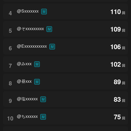
110
@Sxxxxxxx
4
M
回
109
@そxxxxxxxxx
5
M
回
106
@Exxxxxxxxxxx
6
M
回
102
@みxxx
7
M
回
89
@昼xxx
8
M
回
83
@塩xxxxxx
9
M
回
75
@ちxxxxxx
10
M
回