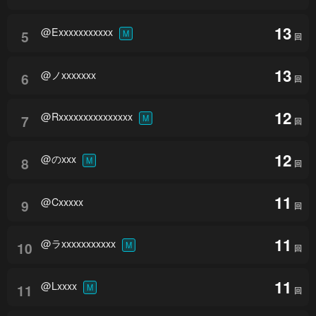
13
@Exxxxxxxxxxx
5
M
回
13
@ノxxxxxxx
6
回
12
@Rxxxxxxxxxxxxxxx
7
M
回
12
@のxxx
8
M
回
11
@Cxxxxx
9
回
11
@ラxxxxxxxxxxx
10
M
回
11
@Lxxxx
11
M
回