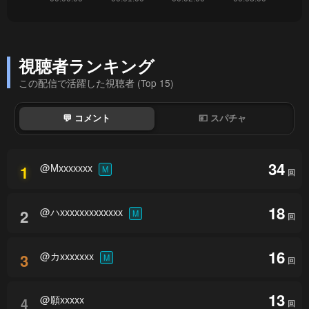
視聴者ランキング
この配信で活躍した視聴者 (Top 15)
💬 コメント
💴 スパチャ
34
@Mxxxxxxx
1
M
回
18
@ハxxxxxxxxxxxxx
2
M
回
16
@カxxxxxxx
3
M
回
13
@願xxxxx
4
回