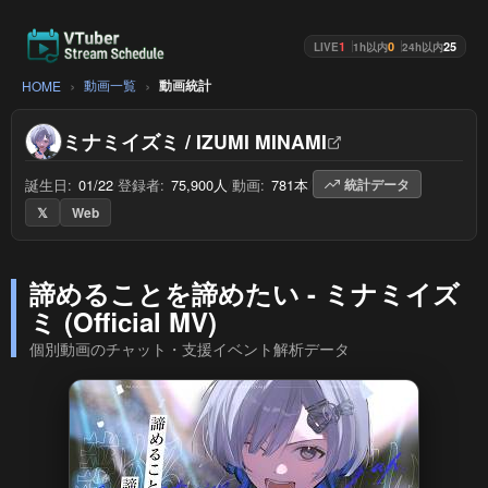
1
0
25
LIVE
1h以内
24h以内
動画一覧
動画統計
HOME
ミナミイズミ / IZUMI MINAMI
誕生日:
01/22
/
登録者:
75,900人
/
動画:
781本
/
統計データ
𝕏
Web
諦めることを諦めたい - ミナミイズ
ミ (Official MV)
個別動画のチャット・支援イベント解析データ