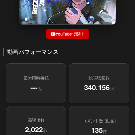
YouTubeで開く
動画パフォーマンス
最大同時接続
総視聴回数
---
340,156
人
回
高評価数
コメント数 (動画)
2,022
135
👍
件