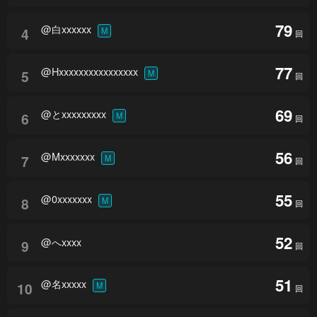
79
@白xxxxxx
4
M
回
77
@Hxxxxxxxxxxxxxxxx
5
M
回
69
@とxxxxxxxxx
6
M
回
56
@Mxxxxxxx
7
M
回
55
@0xxxxxxx
8
M
回
52
@へxxxx
9
回
51
@名xxxxx
10
M
回