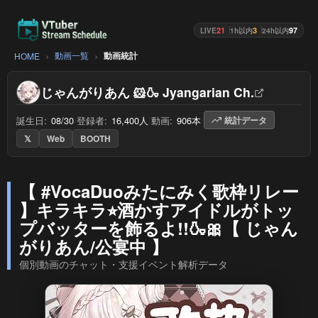
21
3
97
LIVE
1h以内
24h以内
動画一覧
動画統計
HOME
じゃんがりあん 🐹🍶 Jyangarian Ch.
誕生日:
08/30
/
登録者:
16,400人
/
動画:
906本
/
統計データ
𝕏
Web
BOOTH
【 #VocaDuoみたにみく歌枠リレー
】キラキラ⭐︎酒かすアイドルがトッ
プバッターを飾るよ!!🍶🎀【 じゃん
がりあん/公宴中 】
個別動画のチャット・支援イベント解析データ