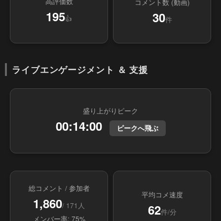
高評価数
コメント数 (動画)
195
30
👍
件
ライブエンゲージメント ＆ 支援
盛り上がりピーク
00:14:00
ピークへ飛ぶ
総コメント / 参加者
平均コメ速度
1,860
/ 171人
62
件/分
メンバー率: 75%