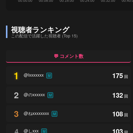
視聴者ランキング
この配信で活躍した視聴者 (Top 15)
💬 コメント数
1
175
@lxxxxxxx
M
回
2
132
@のxxxxxx
M
回
3
108
@ねxxxxxxxx
M
回
4
103
@しxxx
M
回