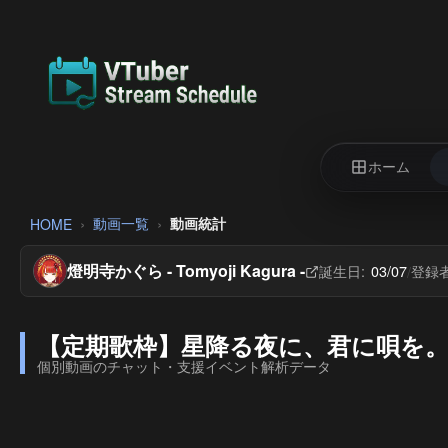
ホーム
動画一覧
動画統計
HOME
燈明寺かぐら - Tomyoji Kagura -
誕生日:
03/07
登録者
/
【定期歌枠】星降る夜に、君に唄を。七夕
個別動画のチャット・支援イベント解析データ