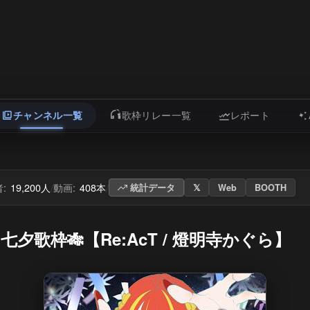
チャンネル一覧
歌枠リレー一覧
レポート
:
19,200人
動画:
408本
/
/
統計データ
𝕏
Web
BOOTH
歌枠🎋【Re:AcT / 燈明寺かぐら】