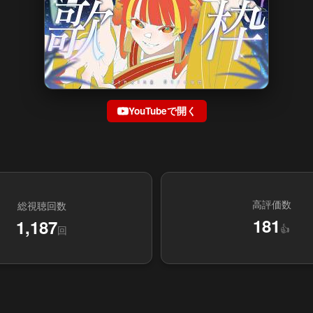
YouTubeで開く
高評価数
総視聴回数
181
1,187
👍
回