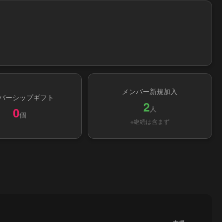
メンバー新規加入
バーシップギフト
2
人
0
個
※継続は含まず