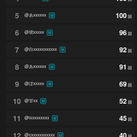
5
100
@あxxxxxx
M
回
6
96
@琥xxxxx
M
回
7
92
@白xxxxxxxxxxx
M
回
8
91
@あxxxxxx
M
回
9
69
@ぽxxxxx
M
回
10
52
@甘xx
M
回
11
45
@ixxxxxxxxx
M
回
12
40
@cxxxxxxxxxxx
M
回