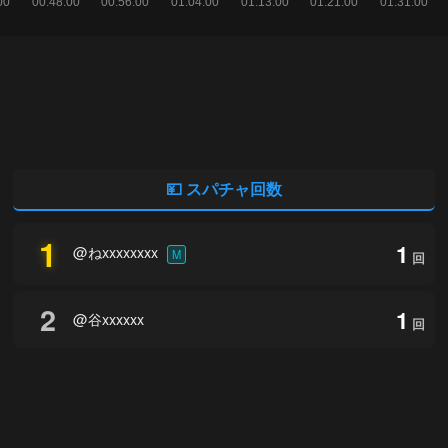
💴 スパチャ回数
1
1
@ねxxxxxxxx
M
回
2
1
@谷xxxxxx
回