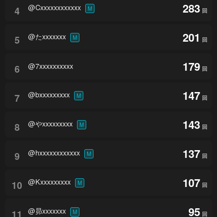
283
@Cxxxxxxxxxxxx
4
M
回
201
@たxxxxxxx
5
M
回
179
@7xxxxxxxxxx
6
回
147
@bxxxxxxxxx
7
M
回
143
@やxxxxxxxxx
8
M
回
137
@hxxxxxxxxxxxx
9
M
回
107
@Kxxxxxxxxx
10
M
回
95
@昴xxxxxxx
11
M
回