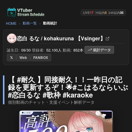
17
5
35
LIVE
1h以内
24h以内
動画一覧
動画統計
HOME
恋白 るな / kohakuruna 【Vsinger】
誕生日:
09/30
/
登録者:
52,100人
/
動画:
852本
/
統計データ
𝕏
Web
FANBOX
【 #耐久 】同接耐久！！一昨日の記
録を更新するぞ！🌟#こはるならいぶ
#恋白るな #歌枠 #karaoke
個別動画のチャット・支援イベント解析データ