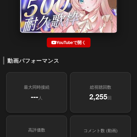
YouTubeで開く
動画パフォーマンス
最大同時接続
総視聴回数
---
2,255
人
回
高評価数
コメント数 (動画)