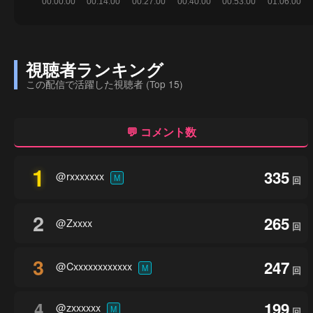
視聴者ランキング
この配信で活躍した視聴者 (Top 15)
💬 コメント数
1
335
@rxxxxxxx
M
回
2
265
@Zxxxx
回
3
247
@Cxxxxxxxxxxxx
M
回
4
199
@zxxxxxx
M
回