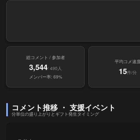
総コメント / 参加者
平均コメ速
3,544
/ 490人
15
件/分
メンバー率: 69%
コメント推移 ・ 支援イベント
分単位の盛り上がりとギフト発生タイミング