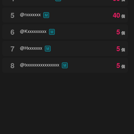
5
40
@rxxxxxxx
M
個
6
5
@Kxxxxxxxxx
M
個
7
5
@Hxxxxxxx
M
個
8
5
@txxxxxxxxxxxxxxxx
M
個