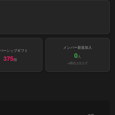
メンバー新規加入
バーシップギフト
0
人
375
個
※継続は含まず