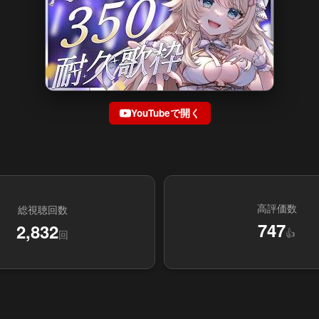
YouTubeで開く
高評価数
総視聴回数
747
2,832
👍
回