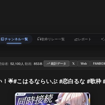
チャンネル一覧
歌枠リレー一覧
レポート
登録者:
52,100人
動画:
853本
/
/
統計データ
𝕏
Web
FANBO
#こはるならいぶ #恋白るな #歌枠 #ka