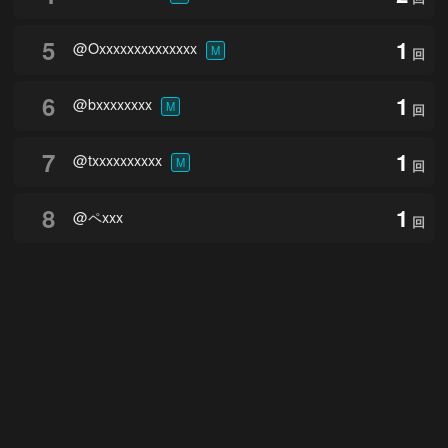
5
1
@Oxxxxxxxxxxxxxx
M
回
6
1
@bxxxxxxxx
M
回
7
1
@txxxxxxxxxx
M
回
8
1
@ペxxx
回