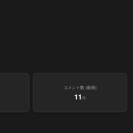
コメント数 (動画)
11
件