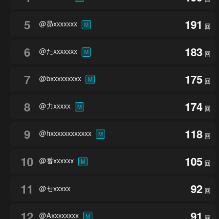
5
191
@昴xxxxxxx
M
回
6
183
@たxxxxxxx
M
回
7
175
@bxxxxxxxxx
M
回
8
174
@力xxxxx
M
回
9
118
@hxxxxxxxxxxxx
M
回
10
105
@番xxxxxx
M
回
11
92
@セxxxxx
回
12
91
@Axxxxxxxx
M
回