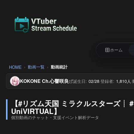
ホーム
動画一覧
動画統計
HOME
KOKONE Ch.心響咲良
誕生日:
02/28
登録者:
1,810人
/
/
【#リズム天国 ミラクルスターズ┊＃
UniVIRTUAL】
個別動画のチャット・支援イベント解析データ