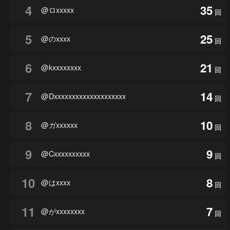
4
35
@ロxxxxx
回
5
25
@のxxxx
回
6
21
@kxxxxxxxx
回
7
14
@Dxxxxxxxxxxxxxxxxxxxx
回
8
10
@ガxxxxxx
回
9
9
@Cxxxxxxxxxx
回
10
8
@はxxxx
回
11
7
@がxxxxxxxx
回