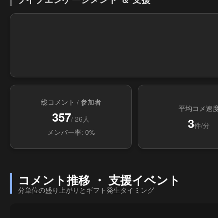
総コメント / 参加者
平均コメ速
357
/ 26人
3
件/分
メンバー率: 0%
コメント推移 ・ 支援イベント
分単位の盛り上がりとギフト発生タイミング