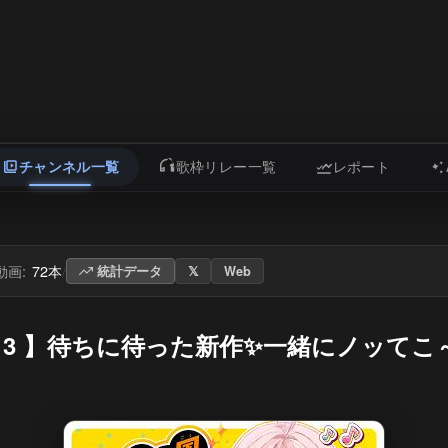
チャンネル一覧
歌枠リレー一覧
レポート
動画:
72本
/
統計データ
𝕏
Web
3 】待ちに待った新作✨一緒にノッてこ～♪