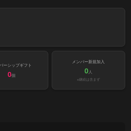
メンバー新規加入
バーシップギフト
0
人
0
個
※継続は含まず