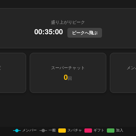
盛り上がりピーク
00:35:00
ピークへ飛ぶ
度
スーパーチャット
メン
0
回