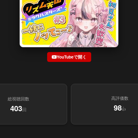
YouTubeで開く
高評価数
総視聴回数
98
403
👍
回