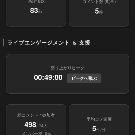
高評価数
コメント数 (動画)
83
5
👍
件
ライブエンゲージメント ＆ 支援
盛り上がりピーク
00:49:00
ピークへ飛ぶ
総コメント / 参加者
平均コメ速度
498
/ 24人
5
件/分
メンバー率: 0%