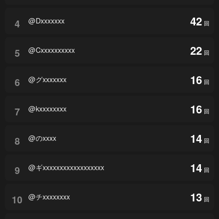
42
@Dxxxxxxx
4
回
22
@Cxxxxxxxxxx
5
回
16
@グxxxxxxx
6
回
16
@kxxxxxxxx
7
回
14
@のxxxx
8
回
14
@ギxxxxxxxxxxxxxxxxxx
9
回
13
@チxxxxxxxx
10
回