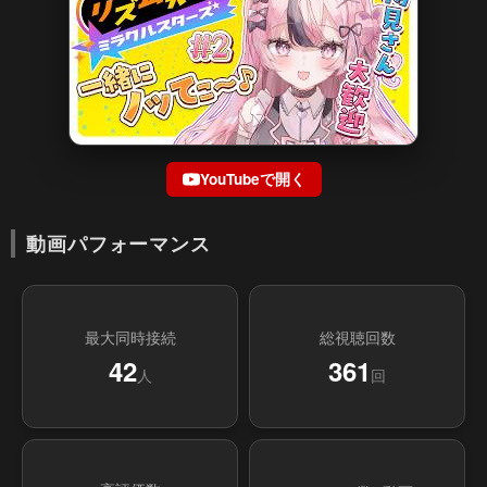
YouTubeで開く
動画パフォーマンス
最大同時接続
総視聴回数
42
361
人
回