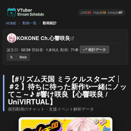
25
18
97
LIVE
1h以内
24h以内
動画一覧
動画統計
HOME
KOKONE Ch.心響咲良
誕生日:
02/28
/
登録者:
1,810人
/
動画:
71本
/
統計データ
𝕏
Web
【#リズム天国 ミラクルスターズ┊
＃2 】待ちに待った新作✨一緒にノッ
てこ～♪ #響け咲良【心響咲良 /
UniVIRTUAL】
個別動画のチャット・支援イベント解析データ