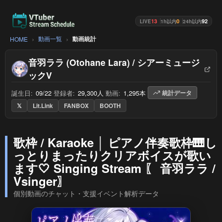
13
0
92
LIVE
1h以内
24h以内
動画一覧
動画統計
HOME
音羽ララ (Otohane Lara) / シアーミュージ
ックV
誕生日:
09/22
/
登録者:
29,300人
/
動画:
1,295本
/
統計データ
𝕏
Lit.Link
FANBOX
BOOTH
歌枠 / Karaoke │ ピアノ伴奏歌枠🎹し
っとりまったりクリアボイスが歌い
ます🤍 Singing Stream 〖 音羽ララ /
Vsinger〗
個別動画のチャット・支援イベント解析データ