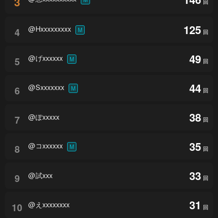
3
回
125
@Hxxxxxxxxx
4
M
回
49
@げxxxxxx
5
M
回
44
@Sxxxxxxx
6
M
回
38
@ぽxxxxx
7
回
35
@コxxxxxx
8
M
回
33
@試xxx
9
回
31
@えxxxxxxxx
10
回