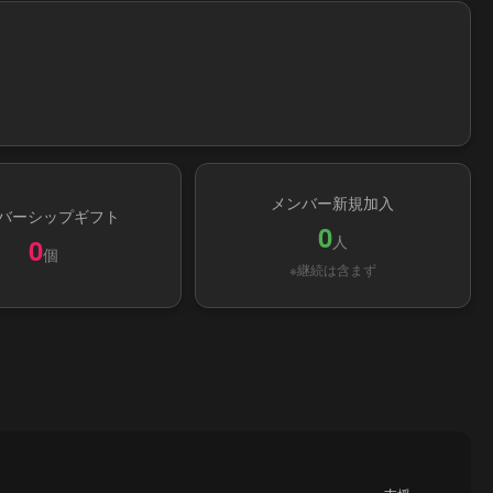
メンバー新規加入
バーシップギフト
0
人
0
個
※継続は含まず