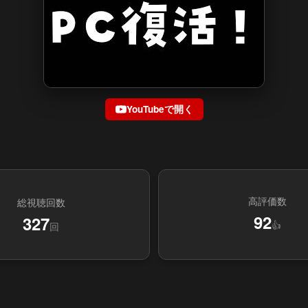
YouTubeで開く
高評価数
総視聴回数
92
327
👍
回