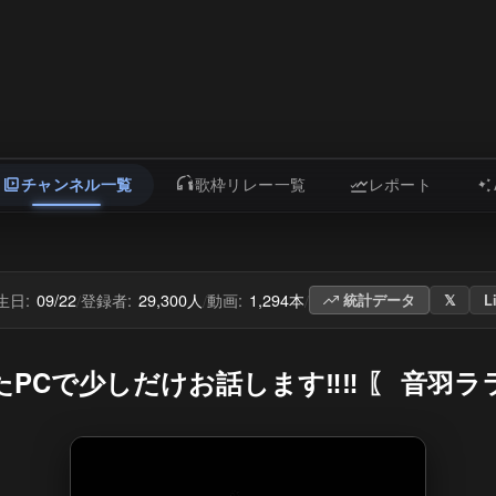
チャンネル一覧
歌枠リレー一覧
レポート
生日:
09/22
登録者:
29,300人
動画:
1,294本
/
/
/
統計データ
𝕏
L
たPCで少しだけお話します‼️‼️ 〖 音羽ララ /