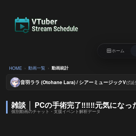
ホーム
動画一覧
動画統計
HOME
音羽ララ (Otohane Lara) / シアーミュージックV
誕
雑談 │ PCの手術完了‼️‼️‼️元気になっ
個別動画のチャット・支援イベント解析データ