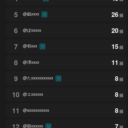
5
26
@戯xxxx
M
回
6
20
@ぽxxxxx
回
7
15
@初xxx
M
回
8
11
@澤xxxx
回
9
8
@たxxxxxxxxxxx
M
回
10
8
@エxxxxxx
回
11
8
@sxxxxxxxxxx
回
12
7
@顕xxxxxx
M
回