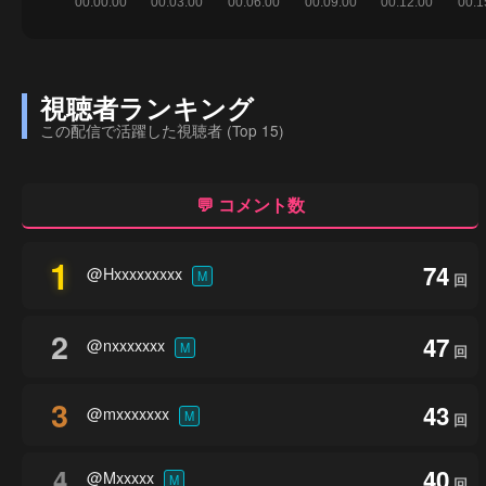
視聴者ランキング
この配信で活躍した視聴者 (Top 15)
💬 コメント数
1
74
@Hxxxxxxxxx
M
回
2
47
@nxxxxxxx
M
回
3
43
@mxxxxxxx
M
回
4
40
@Mxxxxx
M
回