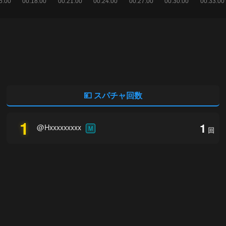
💴 スパチャ回数
1
1
@Hxxxxxxxxx
M
回