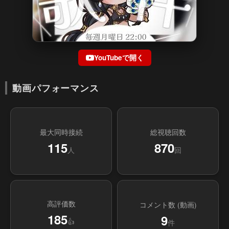
YouTubeで開く
動画パフォーマンス
最大同時接続
総視聴回数
115
870
人
回
高評価数
コメント数 (動画)
185
9
👍
件