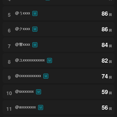
86
@うxxxx
5
M
回
86
@クxxxx
6
M
回
84
@響xxxx
7
M
回
82
@ユxxxxxxxxxxxx
8
M
回
74
@cxxxxxxxxxxx
9
M
回
59
@sxxxxxxx
10
M
回
56
@axxxxxxxx
11
M
回