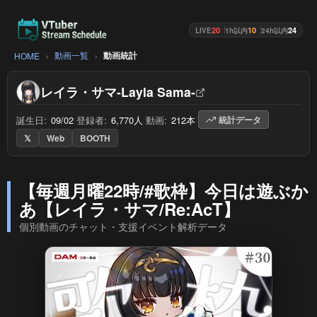
20
10
24
LIVE
1h以内
24h以内
動画一覧
動画統計
HOME
レイラ・サマ-Layla Sama-
誕生日:
09/02
/
登録者:
6,770人
/
動画:
212本
/
統計データ
𝕏
Web
BOOTH
【毎週月曜22時/#歌枠】今日は遊ぶか
あ【レイラ・サマ/Re:AcT】
個別動画のチャット・支援イベント解析データ