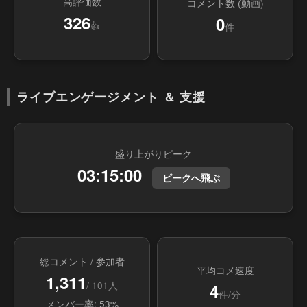
高評価数
コメント数 (動画)
326
0
👍
件
ライブエンゲージメント ＆ 支援
盛り上がりピーク
03:15:00
ピークへ飛ぶ
総コメント / 参加者
平均コメ速度
1,311
/ 101人
4
件/分
メンバー率: 53%