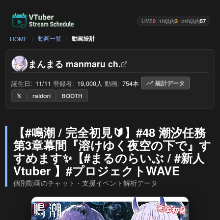
0
3
57
LIVE
1h以内
24h以内
動画一覧
動画統計
HOME
まんまる manmaru ch.
誕生日:
11/11
/
登録者:
19,000人
/
動画:
754本
/
統計データ
𝕏
raidori
BOOTH
【#鳴潮 / 完全初見🔰】#48 潮汐任務
第3章幕間『溶けゆく夜空の下で』す
すめます✨【#まるのらいぶ / #新人
Vtuber 】#プロジェクトWAVE
個別動画のチャット・支援イベント解析データ