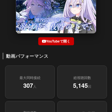
YouTubeで開く
動画パフォーマンス
最大同時接続
総視聴回数
307
5,145
人
回