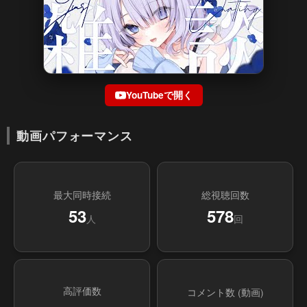
YouTubeで開く
動画パフォーマンス
最大同時接続
総視聴回数
53
578
人
回
高評価数
コメント数 (動画)