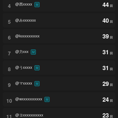
44
@西xxxxx
4
M
回
40
@みxxxxxxx
5
回
39
@kxxxxxxxxxx
6
回
31
@力xxx
7
M
回
31
@うxxxxx
8
M
回
29
@マxxxxx
9
M
回
24
@wxxxxxxxxxxx
10
M
回
23
@ヨxxxxxxxxxxx
11
回