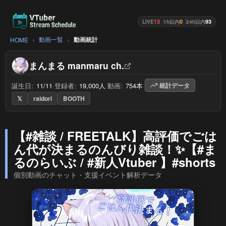
13
0
93
LIVE
1h以内
24h以内
動画一覧
動画統計
HOME
まんまる manmaru ch.
誕生日:
11/11
/
登録者:
19,000人
/
動画:
754本
/
統計データ
𝕏
raidori
BOOTH
【#雑談 / FREETALK】高評価でごは
ん代が決まるのんびり雑談！✨【#ま
るのらいぶ / #新人Vtuber 】#shorts
個別動画のチャット・支援イベント解析データ