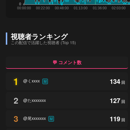
視聴者ランキング
この配信で活躍した視聴者 (Top 15)
💬 コメント数
1
134
@くxxxx
M
回
2
127
@たxxxxxxx
回
3
119
@尾xxxxxxx
M
回