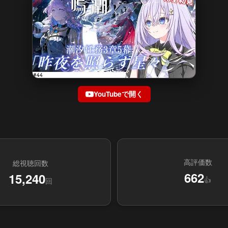
YouTubeで開く
高評価数
総視聴回数
662
15,240
👍
回