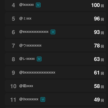
4
100
@ixxxxxx
M
回
5
96
@ミxxx
回
6
93
@exxxxxxxxxxxxxx
M
回
7
78
@ウxxxxxxxxx
回
8
63
@レxxxxx
M
回
9
61
@bxxxxxxxxxxxxxxxxxx
回
10
58
@覇xxxx
回
11
49
@0xxxxxxxx
M
回