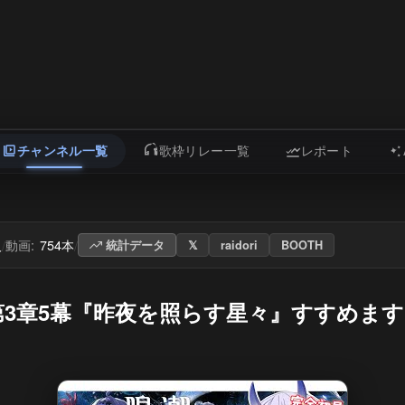
チャンネル一覧
歌枠リレー一覧
レポート
人
動画:
754本
/
/
統計データ
𝕏
raidori
BOOTH
務第3章5幕『昨夜を照らす星々』すすめます！✨