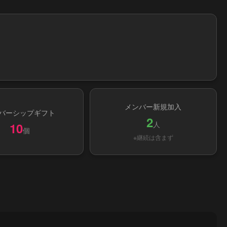
メンバー新規加入
バーシップギフト
2
人
10
個
※継続は含まず