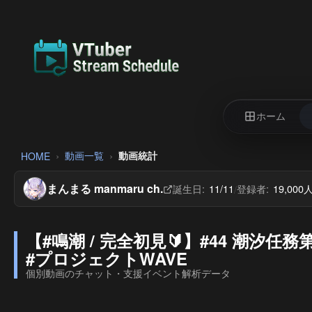
ホーム
動画一覧
動画統計
HOME
まんまる manmaru ch.
誕生日:
11/11
登録者:
19,000
/
【#鳴潮 / 完全初見🔰】#44 潮汐任
#プロジェクトWAVE
個別動画のチャット・支援イベント解析データ