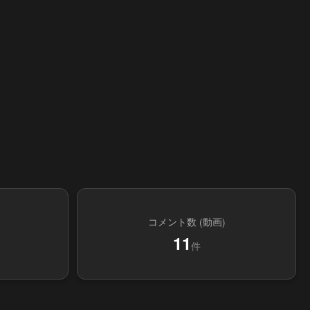
コメント数 (動画)
11
件