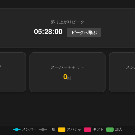
盛り上がりピーク
05:28:00
ピークへ飛ぶ
度
スーパーチャット
メン
0
回